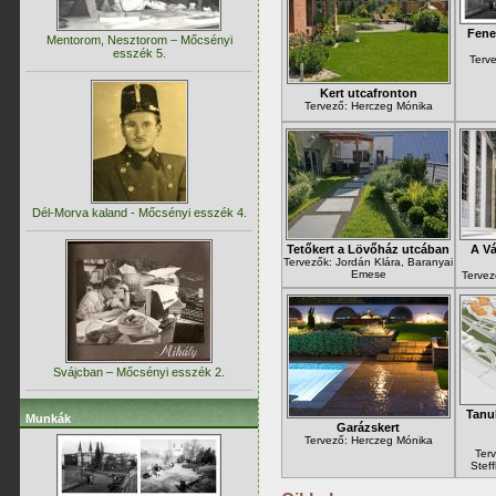
Fene
Mentorom, Nesztorom – Mőcsényi
esszék 5.
Terve
Kert utcafronton
Tervező: Herczeg Mónika
Dél-Morva kaland - Mőcsényi esszék 4.
Tetőkert a Lövőház utcában
A Vá
Tervezők: Jordán Klára, Baranyai
Emese
Tervez
Svájcban – Mőcsényi esszék 2.
Tanu
Munkák
Garázskert
Tervező: Herczeg Mónika
Ter
Stef