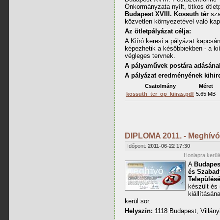
Önkormányzata nyílt, titkos ötletp
Budapest XVIII. Kossuth tér
sza
közvetlen környezetével való ka
Az ötletpályázat célja:
A Kiíró keresi a pályázat kapcsá
képezhetik a későbbiekben - a ki
végleges tervnek.
A pályaművek postára adásának
A pályázat eredményének kihird
Csatolmány
Méret
kossuth_ter_op_kiiras.pdf
5.65 MB
DIPLOMA 2011. - Meghívó
Időpont:
2011-06-22 17:30
Honlapra kerülé
A
Budapes
és Szabad
Település
készült és
kiállításá
kerül sor.
Helyszín:
1118 Budapest, Villányi