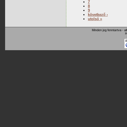
7
8
9
következő ›
utolsó »
Minden jog fenntartva - a
H