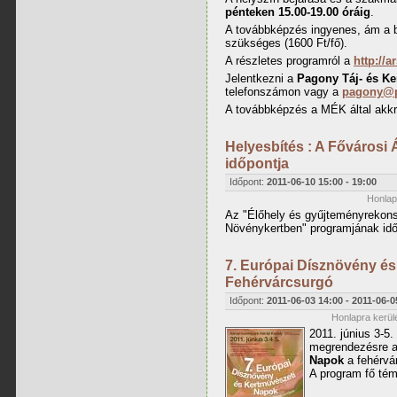
pénteken 15.00-19.00 óráig
.
A továbbképzés ingyenes, ám a b
szükséges (1600 Ft/fő).
A részletes programról a
http://a
Jelentkezni a
Pagony Táj- és Ke
telefonszámon vagy a
pagony@p
A továbbképzés a MÉK által akkre
Helyesbítés : A Fővárosi 
időpontja
Időpont:
2011-06-10
15:00
-
19:00
Honlapr
Az "Élőhely és gyűjteményrekonst
Növénykertben" programjának idő
7. Európai Dísznövény és
Fehérvárcsurgó
Időpont:
2011-06-03 14:00
-
2011-06-0
Honlapra kerülé
2011. június 3-5.
megrendezésre 
Napok
a fehérvár
A program fő tém