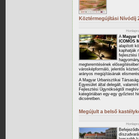
Köztérmegújítási Nívódíj 
Honlapra
A
Magyar U
ICOMOS Ma
alapított k
kaphatják 
fejlesztési
hagyományo
megteremtésének elősegítésébe
városképformáló, jelentős közterü
arányos megújításának elismerés
A Magyar Urbanisztikai Társasá
Egyesület által delegált, valami
Fejlesztési Ügynökségtől meghívot
kategóriában egy-egy győztest hir
dicséretben.
Megújult a belső kastélyk
Honlapra
Befejeződte
díszudvará
legszebb k