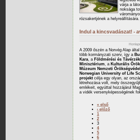
várja a lá
noksága tov
várományos
rózsakertjének a helyreállítására.
Indul a kincsvadászat! -
Honlapr
A 2009 őszén a Norvég Alap által
több kormányzati szerv, így a
Bu
Kara
, a
Földmérési és Távérzéke
Minisztérium
, a
Kulturális Örö
Múzeum Nemzeti Örökségvédel
Norwegian University of Life S
projekt
célja egy olyan, az orszá
létrehozása volt, mely összegyű
emlékeit, egyúttal hozzájárul Ma
a vidék versenyképességének fo
« első
‹ előző
1
2
3
4
5
6