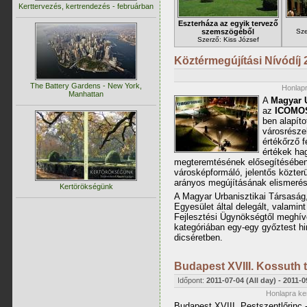
Kerttervezés, kertrendezés - februárban
Eszterháza az egyik tervező
szemszögéből
Sze
Szerző: Kiss József
Köztérmegújítási Nívódíj 
The Battery Gardens - New York,
Honlapr
Manhattan
A
Magyar U
az
ICOMOS
ben alapíto
városrésze
értékőrző f
értékek ha
megteremtésének elősegítésébe
városképformáló, jelentős közterü
arányos megújításának elismerés
Kertörökségünk
A Magyar Urbanisztikai Társasá
Egyesület által delegált, valami
Fejlesztési Ügynökségtől meghívot
kategóriában egy-egy győztest hir
dicséretben.
Budapest XVIII. Kossuth t
Időpont:
2011-07-04 (All day)
-
2011-0
Honlapra ker
Budapest XVIII. Pestszentlőrinc 