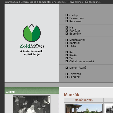
Impresszum
|
Szerzői jogok
|
Támogatói lehetőségek
|
Tervezőknek
|
Építkezőknek
Címlap
Beköszöntő
Kapcsolat
Hír
Pályázat
Esemény
Magánkertek
Közterek
Tájak
A kertet tervezők,
Kert
építők lapja
Köztér
Táj
Cikkek téma szerint
Linkek, Ajánló
Tervezők
Szerzők
Cikkek
Munkák
Magánkertek..