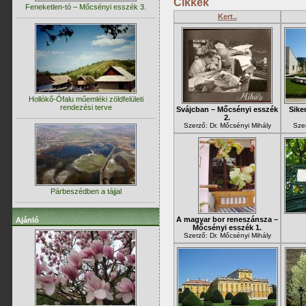
Cikkek
Feneketlen-tó – Mőcsényi esszék 3.
Kert..
Hollókő-Ófalu műemléki zöldfelületi
rendezési terve
Svájcban – Mőcsényi esszék
Siker
2.
Szerző: Dr. Mőcsényi Mihály
Sze
Párbeszédben a tájjal
A magyar bor reneszánsza –
Ajánló
Mőcsényi esszék 1.
Szerző: Dr. Mőcsényi Mihály