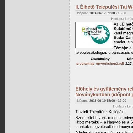
II. Élhető Települési Táj
Időpont:
2011-06-17
09:00
-
15:00
Honlapra kerülé
Az
„Élhető
Kutatóműh
kerül megr
Budai Ca
emelet, eln
Témája:
a 
településökológiai, urbanizációs
Csatolmány
Mér
programlap_ettworkshop2.pdf
2.27
Élőhely és gyűjtemény rek
Növénykertben (időpont j
Időpont:
2011-06-10
15:00
-
19:00
Honlapra kerül
Tisztelt Tájépítész Kollégák!
Szeretettel hívunk minden kedves
látott mértékű -, a Nagy-tó és a S
munkák megvalósult eredményei
A helyszín bejárása és a szakma