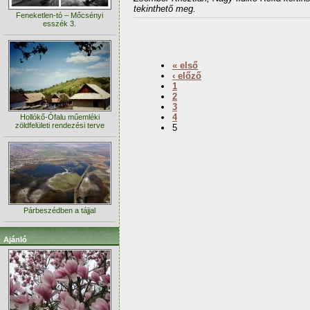
tekinthető meg.
Feneketlen-tó – Mőcsényi
esszék 3.
« első
‹ előző
1
2
3
4
Hollókő-Ófalu műemléki
zöldfelületi rendezési terve
5
Párbeszédben a tájjal
Ajánló