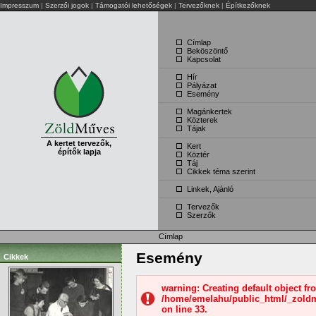
Impresszum
|
Szerzői jogok
|
Támogatói lehetőségek
|
Tervezőknek
|
Építkezőknek
Címlap
Beköszöntő
Kapcsolat
Hír
Pályázat
Esemény
Magánkertek
Közterek
Tájak
A kertet tervezők,
Kert
építők lapja
Köztér
Táj
Cikkek téma szerint
Linkek, Ajánló
Tervezők
Szerzők
Címlap
Esemény
Cikkek
warning: Creating default object f
/home/emelahu/public_html/_zold
on line 33.