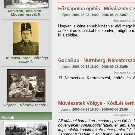
Fűzkápolna építés - Művészetek v
Mentorom, Nesztorom –
Mőcsényi esszék 5.
Időpont:
2006-08-03 19:00
-
2006-08-04 23:57
Honlapra kerül
Hogyan is kéne ennek kinéznie: elől megy K
ásókkal és kapákkal felszerelve, mögötte m
ki a zöldbe...
Dél-Morva kaland - Mőcsényi
GaLaBau - Nürnberg, Németorsz
esszék 4.
Időpont:
2006-09-13 18:00
-
2006-09-16 23:59
Honlapra kerül
17. Nemzetközi Kerttervezési,- építési és 
Művészetek Völgye - KódLét kerti
Svájcban – Mőcsényi esszék 2.
Időpont:
2006-07-29 18:00
-
2006-08-07 23:59
Honlapra kerül
Munkák
Alkotásunkban a kert minden egyes élő és l
növényeket) vonalkóddal látunk el, ami a fo
kapcsolatát kódoló fekete-fehér címke." A
Zsombor Krisztián, Nagy Ildikó Réka kertin