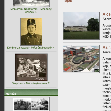
Tájak
Mentorom, Nesztorom – Mőcsényi
esszék 5.
A cs
Szer
A csá
kasté
kertje
külön
Az "
Dél-Morva kaland - Mőcsényi esszék 4.
Terve
A kon
valam
kap, 
eleme
itt a
által
körvo
Svájcban – Mőcsényi esszék 2.
számí
megfe
techn
Munkák
konce
módon
felté
fizik
mozg