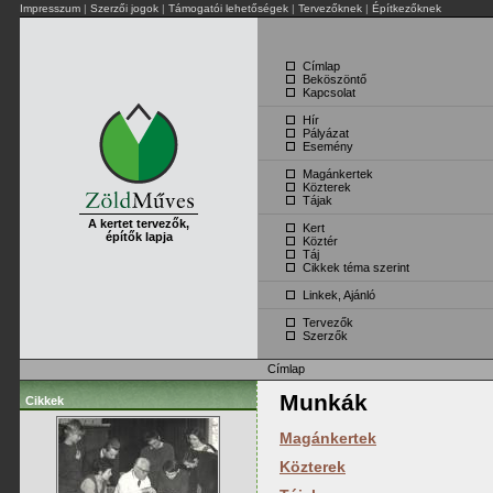
Impresszum
|
Szerzői jogok
|
Támogatói lehetőségek
|
Tervezőknek
|
Építkezőknek
Címlap
Beköszöntő
Kapcsolat
Hír
Pályázat
Esemény
Magánkertek
Közterek
Tájak
A kertet tervezők,
Kert
építők lapja
Köztér
Táj
Cikkek téma szerint
Linkek, Ajánló
Tervezők
Szerzők
Címlap
Munkák
Cikkek
Magánkertek
Közterek