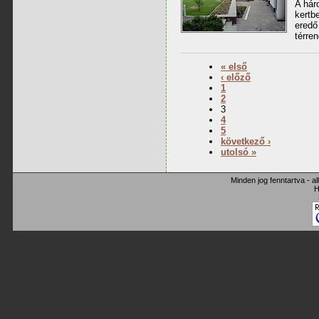
A hár
kertb
eredő
térren
« első
‹ előző
1
2
3
4
5
következő ›
utolsó »
Minden jog fenntartva - a
H