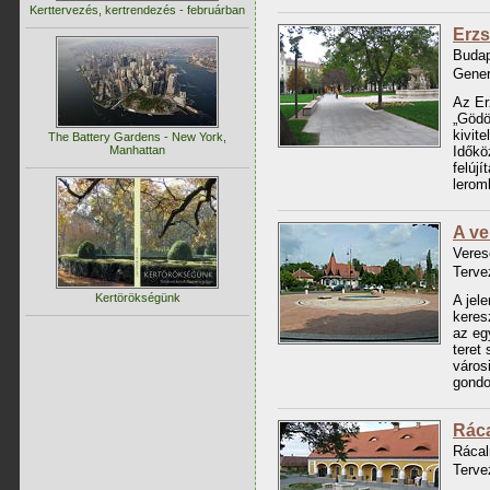
Kerttervezés, kertrendezés - februárban
Erzs
Budap
Gener
Az Er
„Gödö
kivit
The Battery Gardens - New York,
Manhattan
Időkö
felúj
lerom
A ve
Veres
Terve
Kertörökségünk
A jel
keres
az eg
teret
város
gondo
Ráca
Rácal
Terve