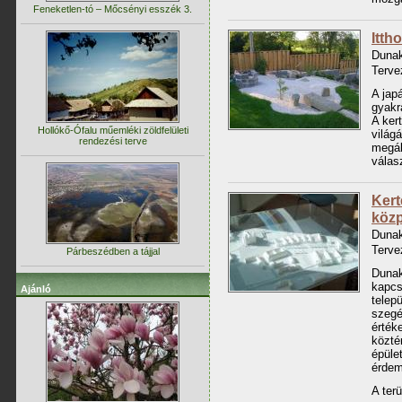
Feneketlen-tó – Mőcsényi esszék 3.
Itth
Duna
Terve
A jap
gyakr
A ker
Hollókő-Ófalu műemléki zöldfelületi
világ
rendezési terve
megál
válas
Kert
közp
Dunak
Terve
Párbeszédben a tájjal
Dunak
kapcs
Ajánló
telep
szegé
értéke
közté
épüle
érdem
A ter