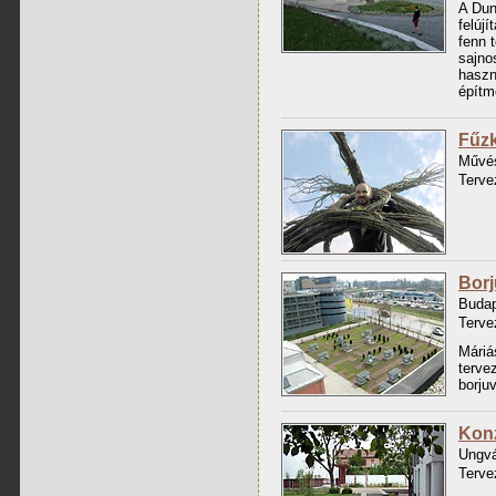
A Dun
felújí
fenn 
sajno
haszn
építm
Fűzk
Művés
Terve
Bor
Budap
Terve
Máriá
terve
borju
Konz
Ungvá
Terve