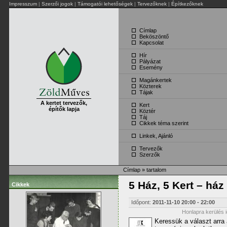
Impresszum
|
Szerzői jogok
|
Támogatói lehetőségek
|
Tervezőknek
|
Építkezőknek
Címlap
Beköszöntő
Kapcsolat
Hír
Pályázat
Esemény
Magánkertek
Közterek
Tájak
A kertet tervezők,
Kert
építők lapja
Köztér
Táj
Cikkek téma szerint
Linkek, Ajánló
Tervezők
Szerzők
Címlap
»
tartalom
5 Ház, 5 Kert – ház 
Cikkek
Időpont:
2011-11-10
20:00
-
22:00
Honlapra kerülés 
Keressük a választ arra 