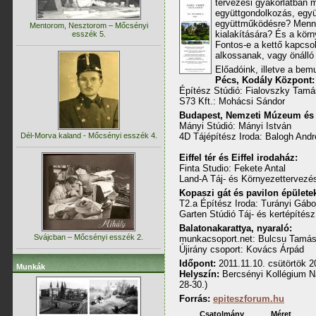
tervezési gyakorlatban 
együttgondolkozás, egy
együttműködésre? Menny
Mentorom, Nesztorom – Mőcsényi
kialakítására? És a kör
esszék 5.
Fontos-e a kettő kapcso
alkossanak, vagy önálló
Előadóink, illetve a bemu
Pécs, Kodály Központ:
Építész Stúdió: Fialovszky Tamá
S73 Kft.: Mohácsi Sándor
Budapest, Nemzeti Múzeum és k
Mányi Stúdió: Mányi István
Dél-Morva kaland - Mőcsényi esszék 4.
4D Tájépítész Iroda: Balogh And
Eiffel tér és Eiffel irodaház:
Finta Studio: Fekete Antal
Land-A Táj- és Környezettervezé
Kopaszi gát és pavilon épülete
T2.a Építész Iroda: Turányi Gábo
Garten Stúdió Táj- és kertépítész
Balatonakarattya, nyaraló:
Svájcban – Mőcsényi esszék 2.
munkacsoport.net: Bulcsu Tamá
Újirány csoport: Kovács Árpád
Időpont:
2011.11.10. csütörtök 2
Munkák
Helyszín:
Bercsényi Kollégium Na
28-30.)
Forrás:
epiteszforum.hu
Csatolmány
Méret