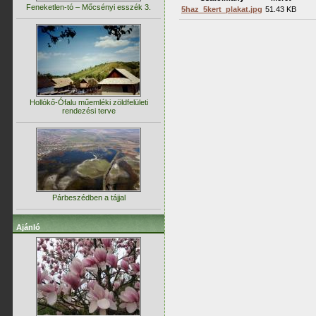
Feneketlen-tó – Mőcsényi esszék 3.
5haz_5kert_plakat.jpg
51.43 KB
Hollókő-Ófalu műemléki zöldfelületi
rendezési terve
Párbeszédben a tájjal
Ajánló