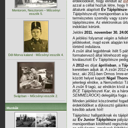
érdeklődőket, hogy elindult az
ev
azzal a céllal hoztuk létre, hogy
általunk alapított
Év Tájépítésze
Mentorom, Nesztorom – Mőcsényi
Tájépítésze-díj
menüpontban a lap 
esszék 5.
természetes személy vagy szerve
tájépítészére. Az elektronikus űrl
indoklást kérünk.
Jelölni
2011. november 30. 24:00
A jelölési folyamat végén a felkér
jelöléseket, majd ezek alapján ké
történő indulásra.
A zsűri által legjobbnak ítélt 5 p
Dél-Morva kaland - Mőcsényi esszék 4.
formatervező által létrehozott eg
kiválasztott Év Tájépítésze pedi
A
2012
-es díjat
áprilisban
, a
Táj
keretében adjuk át. A zsűri 2012
lesz, aki 2011-ben Ormos Imre-e
között helyet kapott
Nigel Thorn
jelenlegi elnöke, a Nemzetközi Tá
A zsűri 9 tagú, az elnökön kívül 
BCE Tájépítészeti Kar
, és a háro
SEMMELROCK
) delegáltja fogja 
Svájcban – Mőcsényi esszék 2.
Minden jelölést köszönettel fogad
érdeklődőket a díjkiosztó gálánkr
Munkák
később adunk hírt!
Tájépítész hallgatóknak és tájé
az
Év Junior Tájépítésze
pályáz
menüpontban kitölthető regisztrác