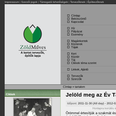
Impresszum
|
Szerzői jogok
|
Támogatói lehetőségek
|
Tervezőknek
|
Építkezőknek
Címlap
Beköszöntő
Kapcsolat
Hír
Pályázat
Esemény
Magánkertek
Közterek
Tájak
A kertet tervezők,
Kert
építők lapja
Köztér
Táj
Cikkek téma szerint
Linkek, Ajánló
Tervezők
Szerzők
Címlap
»
tartalom
Jelöld meg az Év T
Cikkek
Időpont:
2011-11-30 (All day)
-
2012-0
Honlapra kerülés i
Örömmel értesítjük a szakmát és