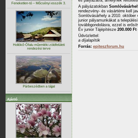
es pályázatra, amelynek feltöltés
Feneketlen-tó – Mőcsényi esszék 3.
A pályázatokban
Somlóvásárhel
rendezvény- és vásártérre kell jav
Somlóvásárhely a 2010. október 4-
junior pályamunkákat a település
továbbgondolásra, ezzel is erősít
Év junior Tájépítésze
200.000 Ft
Üdvözlettel:
a díjalapítók
Hollókő-Ófalu műemléki zöldfelületi
Forrás:
epiteszforum.hu
rendezési terve
Párbeszédben a tájjal
Ajánló