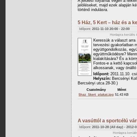
A jelölési folyamat végén a felkér
jelöléseket, majd ezek alapján ké
történő indulásra.
5 Ház, 5 Kert – ház és a ke
Időpont:
2011-11-10
20:00
-
22:00
Honlapra kerülés 
Keressük a választ arra 
tervezési gyakorlatban 
együttgondolkozás, egy
együttműködésre? Menny
kialakítására? És a kör
Fontos-e a kettő kapcso
alkossanak, vagy önálló
Időpont:
2011.11.10. csü
Helyszín:
Bercsényi Kol
Bercsényi utca 28-30.)
Csatolmány
Méret
5haz_5kert_plakat.jpg
51.43 KB
A vasúttól a sportcélú vá
Időpont:
2011-10-28 (All day)
-
2012-0
Honlapra kerülés