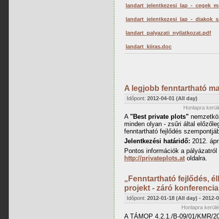
landart_jelentkezesi_lap_-_cegek_
landart_jelentkezesi_lap_-_diakok_
landart_palyazati_nyilatkozat.pdf
landart_kiiras.doc
A legjobb fenntartható ma
Időpont:
2012-04-01 (All day)
Honlapra kerülé
A
"Best private plots"
nemzetközi
minden olyan - zsűri által előzől
fenntartható fejlődés szempontjáb
Jelentkezési határidő:
2012. ápri
Pontos információk a pályázatról 
http://privateplots.at
oldalra.
„Fenntartható fejlődés, élh
projekt - záró konferencia
Időpont:
2012-01-18 (All day)
-
2012-0
Honlapra kerülé
A TÁMOP 4.2.1./B-09/01/KMR/20