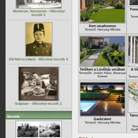
Fene
Mentorom, Nesztorom – Mőcsényi
esszék 5.
Terve
Kert utcafronton
Tervező: Herczeg Mónika
Dél-Morva kaland - Mőcsényi esszék 4.
Tetőkert a Lövőház utcában
A Vá
Tervezők: Jordán Klára, Baranyai
Emese
Tervez
Svájcban – Mőcsényi esszék 2.
Tanu
Munkák
Garázskert
Tervező: Herczeg Mónika
Ter
Stef