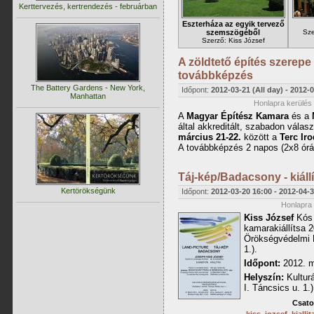
Kerttervezés, kertrendezés - februárban
Eszterháza az egyik tervező
szemszögéből
Sze
Szerző: Kiss József
A zöldtető építés szerepe
továbbképzés
The Battery Gardens - New York,
Időpont:
2012-03-21 (All day)
-
2012-0
Manhattan
Honlapra kerülés 
A
Magyar Építész Kamara
és a
által akkreditált, szabadon vála
március 21-22.
között a
Terc Ir
A továbbképzés 2 napos (2x8 órá
Táj-kép/Badacsony - kiáll
Kertörökségünk
Időpont:
2012-03-20 16:00
-
2012-04-3
Honlapra 
Kiss József
Kós 
kamarakiállítsa 2
Örökségvédelmi H
1.).
Időpont:
2012. m
Helyszín:
Kulturá
I. Táncsics u. 1.)
Csat