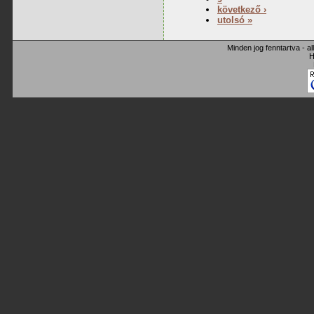
következő ›
utolsó »
Minden jog fenntartva - a
H