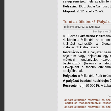
seregszemléjét, mely az idén fenn
Helyszín:
BCE Budai Campus, Bud
Időpont:
2012. április 27-29.
Teret az ötletnek!- Pályáza
Időpont:
2012-02-13 (All day)
Honlapra kerül
A 15 éves
Lakástrend
kiállításn
4.
között a Millenáris ad otthon
kiállítást színesítő, a látoga
installációk kialakítására.
Installáció
alatt a pályázat szem
objektum vagy objektum együtt
művészi mondanivalót közvet
ösztönözzön (bevonja a látog
Előképként a tágabb értelem
szolgálhatnak.
Helyszín:
a Millenáris Park terül
A pályázat beadási határideje:
2
Részvételi
díj:
50 000 Ft. A Lakás
C
landart_altalanos_reszveteli_es_sze
_cegek_es_maganszemelyek_reszer
landart_altalanos_reszveteli_es_sz