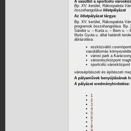
A vasúttól a sportcélú városkö
Bp. XV. kerület, Rákospalota Vár
összehangolása
ötletpályázat
Az ötletpályázat tárgya:
Bp. XV. kerület, Rákospalota Váro
programok összehangolása. Bp. XV
Sándor u. – Kurta u. – Bem u. – B
Illyés Gyula u. által határolt terül
ábrázolása:
eszközváltó csomóponti
vasútállomás környezetéb
városi park a Karácson
városrészközpont magte
sportcélú városközpont
városépítészeti és építészeti me
A pályaművek benyújtásának ha
A pályázat eredményhirdetése: 2
1
2
3
4
5
6
7
8
9