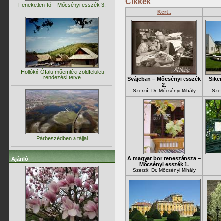
Cikkek
Feneketlen-tó – Mőcsényi esszék 3.
Kert..
Hollókő-Ófalu műemléki zöldfelületi
rendezési terve
Svájcban – Mőcsényi esszék
Siker
2.
Szerző: Dr. Mőcsényi Mihály
Sze
Párbeszédben a tájjal
A magyar bor reneszánsza –
Ajánló
Mőcsényi esszék 1.
Szerző: Dr. Mőcsényi Mihály