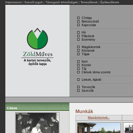
Impresszum
|
Szerzői jogok
|
Támogatói lehetőségek
|
Tervezőknek
|
Építkezőknek
Címlap
Beköszöntő
Kapcsolat
Hír
Pályázat
Esemény
Magánkertek
Közterek
Tájak
A kertet tervezők,
Kert
építők lapja
Köztér
Táj
Cikkek téma szerint
Linkek, Ajánló
Tervezők
Szerzők
Cikkek
Munkák
Magánkertek..