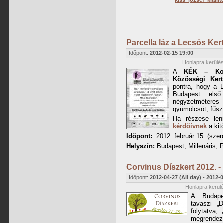
kiss_jozsef_kiall
Parcella láz a Lecsós Ker
Időpont:
2012-02-15 19:00
Honlapra kerülés
A
KÉK – Kort
Közösségi Ker
pontra, hogy a L
Budapest első
négyzetméteres
gyümölcsöt, fűsze
Ha részese len
kérdőívnek
a kit
Időpont:
2012. február 15. (szer
Helyszín:
Budapest, Millenáris, P
Corvinus Díszkert 2012. - k
Időpont:
2012-04-27 (All day)
-
2012-0
Honlapra kerülé
A Budape
tavaszi „
folytatva,
megrend