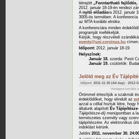
létrejött
„Fenntartható fejlődés, é
2012. január 18-19-én rendezi zár
A
nyitó előadás
ra 2012. január 1
3005-ös termében. A konferencia 
az MTA korábbi elnöke.
A konferenciára minden érdeklődőt
programját mellékeljük.
Kérjük, hogy részvételi szándéká
events@uni-corvinus.hu
címen
Időpont:
2012. január 18-19.
Helyszínek:
Január 18.
szerda: Pesti C
Január 19.
csütörtök: Buda
Jelöld meg az Év Tájépíté
Időpont:
2011-11-30 (All day)
-
2012-0
Honlapra kerülés i
Örömmel értesítjük a szakmát és
érdeklődőket, hogy elindult az
ev
azzal a céllal hoztuk létre, hogy
általunk alapított
Év Tájépítésze
Tájépítésze-díj
menüpontban a lap 
természetes személy vagy szerve
tájépítészére. Az elektronikus űrl
indoklást kérünk.
Jelölni
2011. november 30. 24:00