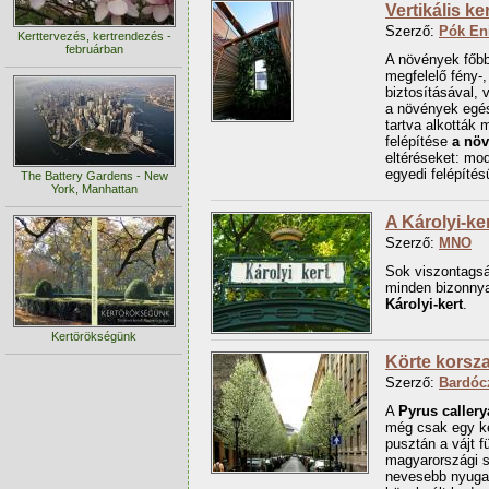
Vertikális ke
Szerző:
Pók En
Kerttervezés, kertrendezés -
februárban
A növények főbb 
megfelelő fény-,
biztosításával, 
a növények egés
tartva alkották 
felépítése
a növ
eltéréseket: mod
egyedi felépíté
The Battery Gardens - New
York, Manhattan
A Károlyi-ke
Szerző:
MNO
Sok viszontagsá
minden bizonnya
Károlyi-kert
.
Kertörökségünk
Körte korsz
Szerző:
Bardóc
A
Pyrus callery
még csak egy ke
pusztán a vájt f
magyarországi s
nevesebb nyugat-