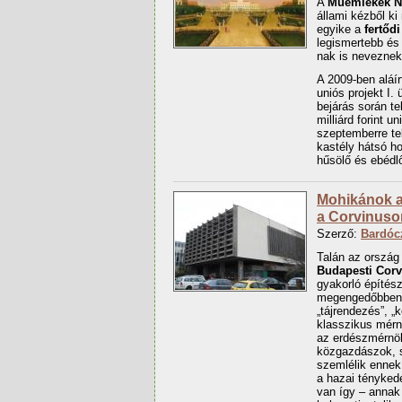
A
Műemlékek N
állami kézből k
egyike a
fertőd
legismertebb és
nak is neveznek
A 2009-ben aláí
uniós projekt I.
bejárás során te
milliárd forint 
szeptemberre te
kastély hátsó h
hűsölő és ebédlő
Mohikánok az
a Corvinuso
Szerző:
Bardóc
Talán az ország 
Budapesti Cor
gyakorló építész
megengedőbben „
„tájrendezés”, „
klasszikus mérn
az erdészmérnök
közgazdászok, s
szemlélik ennek
a hazai tényked
van így – annak