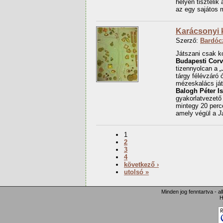
helyen tisztelik
az egy sajátos 
Karácsonyi k
Szerző:
Bardóc
Játszani csak k
Budapesti Cor
tizennyolcan a
„
tárgy félévzáró 
mézeskalács ját
Balogh Péter I
gyakorlatvezető 
mintegy 20 perce
amely végül a
J
1
2
3
4
következő ›
utolsó »
Minden jog fenntartva - a
H