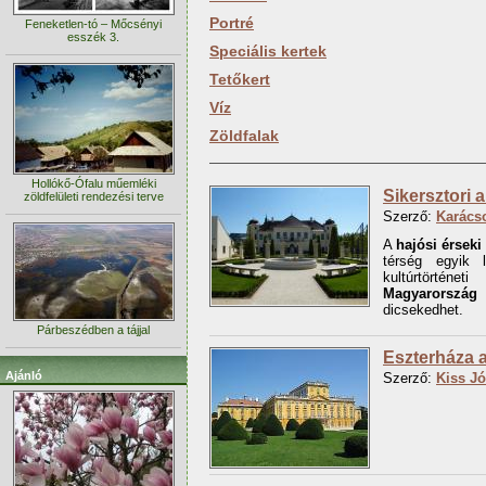
Portré
Feneketlen-tó – Mőcsényi
esszék 3.
Speciális kertek
Tetőkert
Víz
Zöldfalak
Hollókő-Ófalu műemléki
Sikersztori a
zöldfelületi rendezési terve
Szerző:
Karács
A
hajósi érseki
térség egyik l
kultúrtörténet
Magyarország e
dicsekedhet.
Párbeszédben a tájjal
Eszterháza 
Ajánló
Szerző:
Kiss Jó