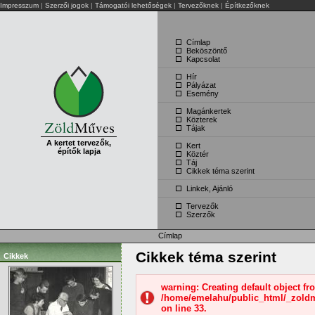
Impresszum
|
Szerzői jogok
|
Támogatói lehetőségek
|
Tervezőknek
|
Építkezőknek
Címlap
Beköszöntő
Kapcsolat
Hír
Pályázat
Esemény
Magánkertek
Közterek
Tájak
A kertet tervezők,
Kert
építők lapja
Köztér
Táj
Cikkek téma szerint
Linkek, Ajánló
Tervezők
Szerzők
Címlap
Cikkek téma szerint
Cikkek
warning: Creating default object f
/home/emelahu/public_html/_zold
on line 33.