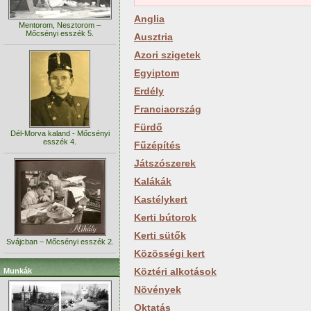
Anglia
Mentorom, Nesztorom –
Mőcsényi esszék 5.
Ausztria
Azori szigetek
Egyiptom
Erdély
Franciaország
Fürdő
Dél-Morva kaland - Mőcsényi
esszék 4.
Fűzépítés
Játszószerek
Kalákák
Kastélykert
Kerti bútorok
Kerti sütők
Svájcban – Mőcsényi esszék 2.
Közösségi kert
Köztéri alkotások
Munkák
Növények
Oktatás