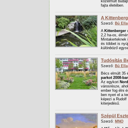
közelmúlt budape
fajta életében.
A Kittenber
Szerző:
Bú Ella
A
Kittenberger
c
2,2 ha-os, élmé
Mintakerteknek i
és többet is nyú
különböző egys
Tudósítás B
Szerző:
Bú Ella
Bécs elmúlt 35 
parkot
2008-ban
Az egykori
Nor
városrésze, aho
ember fog élni é
ben nyeri el a t
képezi a Rudolf
kiterjedésű.
Szépül Eszte
Szerző:
MNO