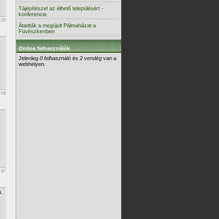
Tájépítészet az élhető településért -
konferencia
:20
Átadták a megújult Pálmaházat a
Füvészkertben
Online felhasználók
Jelenleg
0 felhasználó
és
2 vendég
van a
webhelyen.
:09
:47
.