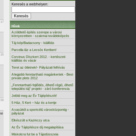
Keresés a webhelyen:
:17
Hírek
A zöldtető építés szerepe a városi
környezetben - szakmai továbbképzés
Táj-kép/Badacsony - kiállítás
Parcella láz a Lecsós Kertben!
:35
Corvinus Díszkert 2012. - kertészeti
kiállítás és vásár
Teret az ötletnek!- Pályázati felhívás
A legjobb fenntartható magánkertek - Best
private plots 2012
„Fenntartható fejlődés, élhető régió, élhető
települési táj” projekt - záró konferencia
Jelöld meg az Év Tájépítészét!
:09
5 Ház, 5 Kert – ház és a kertje
A vasúttól a sportcélú városközpontig -
si
pályázat
Elkészült a Kazinczy utca
Az Év Tájépítésze díj megalapítása
Miskolcra fut be a Tájodüsszeia