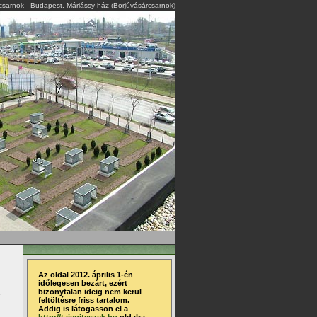
rcsarnok - Budapest, Máriássy-ház (Borjúvásárcsarnok)
Az oldal 2012. április 1-én
időlegesen bezárt, ezért
bizonytalan ideig nem kerül
feltöltésre friss tartalom.
Addig is látogasson el a