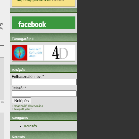
http://tajepiteszek.hu
oldalra
.
yi
es,
Támogatóink
Belépés
Felhasználói név:
*
Jelszó:
*
:26
Felhasználó létrehozása
Elfelejtett jelszó
Navigáció
Keresés
Keresés