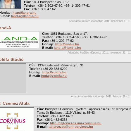
Cím:
1051 Budapest, Sas u. 17.
Telefon:
+36- 1-302-47-60, +36- 1- 302-47-61
Fax:
+36-1-302-47-62
Honlap:
http://land-a.hu
E-mail:
land-a@land-a.hu
Adattárba kerűlés időpontja: 2011, december 1 - 11
and-A
Cím:
1051 Budapest, Sas u. 17.
Telefon:
+36- 1-302-47-60, +36- 1- 302-47-61
Fax:
+36-1-302-47-62
Honlap:
http://land-a.hu
E-mail:
land-a@land-a.hu
Adattárba kerűlés időpontja: 2011, november 21 - 11
öldfa Stúdió
Cím:
1339 Budapest, Petneházy u. 31.
Telefon:
+36-20-388-0220
Honlap:
http://zoldfa.hu
E-mail:
iroda@zoldfa.hu
Adattárba kerűlés időpontja: 2011, február 28 - 11
r. Csemez Attila
Cím:
Budapesti Corvinus Egyetem Tájtervezési és Területfejleszté
Tanszék Budapest, 1119 Villányi út 35-43.
Telefon:
+36-1-482-6482
Fax:
+36-1-482-6338
Honlap:
http://tajtervezes.uni-corvinus.hu
E-mail:
tajtervezes@uni-corvinus.hu