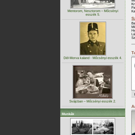
Mő
Kr
Pa
Mentorom, Nesztorom – Mőcsényi
Ka
esszék 5.
S
Ba
Mi
He
Lá
Sz
T
Dél-Morva kaland - Mőcsényi esszék 4.
Svájcban – Mőcsényi esszék 2.
A
Munkák