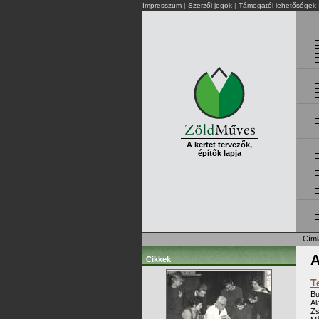
Impresszum
|
Szerzői jogok
|
Támogatói lehetőségek
A kertet tervezők,
építők lapja
Címl
A
Cikkek
T
Bu
Al
Zs