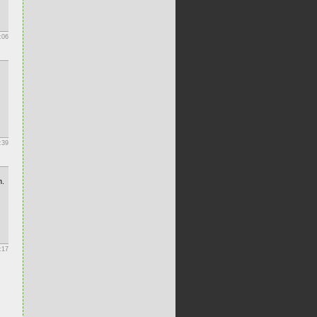
:06
:39
n.
:17