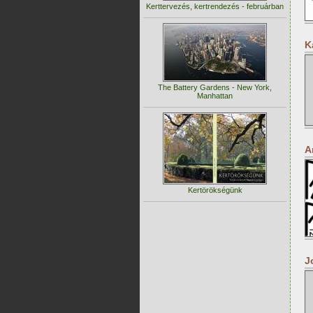
Kerttervezés, kertrendezés - februárban
K
The Battery Gardens - New York,
Manhattan
A
Kertörökségünk
J