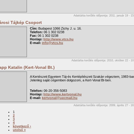
Adattárba kerűlés időpontja: 2011, január 19 - 15
árosi Tájkép Csoport
Cím:
Budapest 1066 Zichy J. u. 16.
Telefon:
06 1 302 0238
Fax:
06 1 302 0238
Honlap:
http://www.vtcs.hu
E-mail:
info@vtcs.hu
Adattárba kerűlés időpontja: 2010, október 22 - 10
app Katalin (Kert-Vonal Bt.)
A Kertészeti Egyetem Táj-és Kertépítészeti Szakán végeztem, 1983-ba
Jelenleg saját cégemben dolgozom, a Kert-Vonal Bt-ben.
Telefon:
06-20-356-5083
Honlap:
http://www.kertvonal.hu
E-mail:
kertvonal@upcmail.hu
Adattárba kerűlés időpontja: 2009, április 27 - 16
1
2
3
4
következő ›
utolsó »