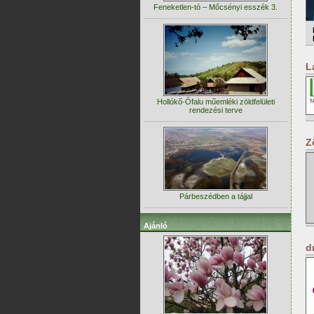
Feneketlen-tó – Mőcsényi esszék 3.
L
Hollókő-Ófalu műemléki zöldfelületi
rendezési terve
Z
Párbeszédben a tájjal
Ajánló
d