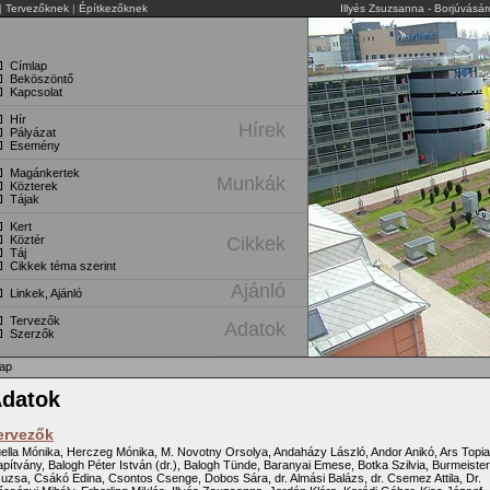
|
Tervezőknek
|
Építkezőknek
Illyés Zsuzsanna - Borjúvásá
Címlap
Beköszöntő
Kapcsolat
Hír
Hírek
Pályázat
Esemény
Magánkertek
Munkák
Közterek
Tájak
Kert
Köztér
Cikkek
Táj
Cikkek téma szerint
Ajánló
Linkek, Ajánló
Tervezők
Adatok
Szerzők
ap
datok
ervezők
ella Mónika, Herczeg Mónika, M. Novotny Orsolya, Andaházy László, Andor Anikó, Ars Topia
apítvány, Balogh Péter István (dr.), Balogh Tünde, Baranyai Emese, Botka Szilvia, Burmeister
uzsa, Csákó Edina, Csontos Csenge, Dobos Sára, dr. Almási Balázs, dr. Csemez Attila, Dr.