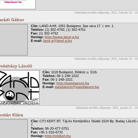
Adattárba kerűlés időpontja: 2011, február 15 - 15
arádi Gábor
Cím:
LAND-A Kft. 1051 Budapest, Sas utca 17. I. em. 1.
Telefon:
(1) 302-4760, (1) 302-4761
Fax:
(1) 302-4762
Honlap:
http://www.land-a.hu
E-mail:
land-a@land-a.hu
Adattárba kerűlés időpontja: 2011, február 15 - 15
ndaházy László
Cím:
1118 Budapest, Rétköz u. 51/b.
Telefon:
06-1-248-1022
Fax:
06-1-248-1021
Honlap:
http://pandapont.hu
E-mail:
pandapont@pandapont.hu
Adattárba kerűlés időpontja: 2011, január 21 - 16
ordán Klára
Cím:
CITI KERT BT. Táj-és Kertépítész Stúdió 1024 Bp. Buday László u
7.
Telefon:
06-20-477-0751
Fax:
+36-1-316-6732
Honlap:
http://citikert.hu