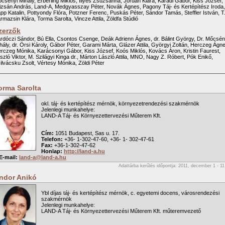
csényi Mihály, Erberling Miklós, Illyés Zsuzsanna, Jordán Klára, Karádi Gábor, Kiss József,
izsán András, Land-A, Medgyasszay Péter, Novák Ágnes, Pagony Táj- és Kertépítész Iroda,
pp Katalin, Pottyondy Flóra, Potzner Ferenc, Puskás Péter, Sándor Tamás, Steffler István, T
rmazsin Klára, Torma Sarolta, Vincze Attila, Zöldfa Stúdió
zerzők
rdóczi Sándor, Bú Ella, Csontos Csenge, Deák Adrienn Ágnes, dr. Bálint György, Dr. Mőcsén
hály, dr. Örsi Károly, Gábor Péter, Garami Márta, Glázer Attila, Györgyi Zoltán, Herczeg Ágn
rczeg Mónika, Karácsonyi Gábor, Kiss József, Koós Miklós, Kovács Áron, Kristin Faurest,
szló Viktor, M. Szilágyi Kinga dr., Márton László Attila, MNO, Nagy Z. Róbert, Pók Enikő,
ilvácsku Zsolt, Vértesy Mónika, Zöldi Péter
orma Sarolta
okl. táj- és kertépítész mérnök, környezetrendezési szakmérnök
Jelenlegi munkahelye:
LAND-A Táj- és Környezettervezési Műterem Kft.
Cím:
1051 Budapest, Sas u. 17.
Telefon:
+36- 1-302-47-60, +36- 1- 302-47-61
Fax:
+36-1-302-47-62
Honlap:
http://land-a.hu
E-mail:
land-a@land-a.hu
Adattárba kerűlés időpontja: 2011, december 1 - 11
ndor Anikó
Ybl díjas táj- és kertépítész mérnök, c. egyetemi docens, városrendezési
szakmérnök
Jelenlegi munkahelye:
LAND-A Táj- és Környezettervezési Műterem Kft. műteremvezető