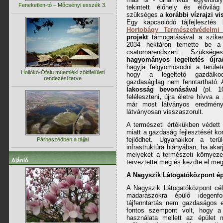
Feneketlen-tó – Mőcsényi esszék 3.
tekintett élőhely és élővilág 
szükséges a
korábbi vízrajzi vi
Egy kapcsolódó tájfejlesztés
Hortobágy Természetvédelmi
projekt
támogatásával a szike
2034 hektáron temette be a l
csatornarendszert. Szüksé
hagyományos legeltetés újraé
hagyja felgyomosodni a terüle
Hollókő-Ófalu műemléki zöldfelületi
hogy a legeltető gazdál
rendezési terve
gazdaságilag nem fenntartható. A
lakosság bevonásával
(pl. 10
feléleszteni
,
újra életre hívva a „
már most látványos eredmény
látványosan visszaszorult.
A természeti értékükben védett 
miatt a gazdaság fejlesztését ko
fejlődhet. Ugyanakkor a terül
Párbeszédben a tájjal
infrastruktúra hiányában, ha akar
melyeket a természeti környezet
Ajánló
terveztette meg és kezdte el me
A Nagyszik Látogatóközpont ép
A Nagyszik Látogatóközpont cél
madarászokra épülő idegenfo
tájfenntartás nem gazdaságos e
fontos szempont volt, hogy a 
használata mellett az épület m