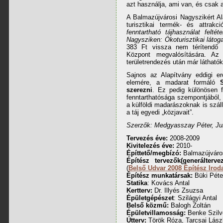
azt használja, ami van, és csak 
A Balmazújvárosi Nagyszikért A
turisztikai termék- és attrakc
fenntartható tájhasználat felté
Nagysziken: Ökoturisztikai látog
383 Ft vissza nem térítendő 
Központ megvalósítására. Az
területrendezés után már látható
Sajnos az Alapítvány eddigi er
elemére, a madarat formáló
szerezni
. Ez pedig különösen 
fenntarthatósága szempontjából, 
a külföldi madarászoknak is szál
a táj egyedi „közjavait”.
Szerzők: Medgyasszay Péter, Ju
Tervezés éve:
2008-2009
Kivitelezés éve:
2010-
Építtető/megbízó:
Balmazújváros
Építész tervezők(generáltervez
(
Belső Udvar 2008 Építész Iroda
Építész munkatársak:
Büki Péte
Statika
: Kovács Antal
K
ertterv:
Dr. Illyés Zsuzsa
Épületgépészet
: Szilágyi Antal
Belső közmű:
Balogh Zoltán
Épületvillamosság:
Benke Szilv
Útterv:
Török Róza, Tarcsai Lász