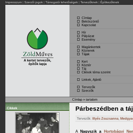
Impresszum
|
Szerzői jogok
|
Támogatói lehetőségek
|
Tervezőknek
|
Építkezőknek
Címlap
Beköszöntő
Kapcsolat
Hír
Pályázat
Esemény
Magánkertek
Közterek
Tájak
A kertet tervezők,
Kert
építők lapja
Köztér
Táj
Cikkek téma szerint
Linkek, Ajánló
Tervezők
Szerzők
Címlap
»
tartalom
Párbeszédben a táj
Cikkek
Tervezők:
Illyés Zsuzsanna
,
Medgyas
A
Nagyszik a
Hortobágyi Ne