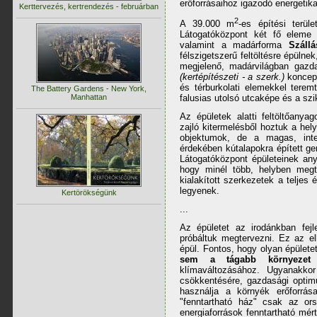
erőforrásaihoz igazodó energetik
Kerttervezés, kertrendezés - februárban
2
A 39.000 m
-es építési terül
Látogatóközpont két fő eleme
valamint a madárforma
Szállá
félszigetszerű feltöltésre épülne
megjelenő, madárvilágban gazda
(kertépítészeti - a szerk.)
koncepc
és térburkolati elemekkel tere
The Battery Gardens - New York,
Manhattan
falusias utolsó utcaképe és a szi
Az épületek alatti feltöltőany
zajló kitermelésből hoztuk a hel
objektumok, de a magas, inte
érdekében kútalapokra épített ger
Látogatóközpont épületeinek an
hogy minél több, helyben megt
kialakított szerkezetek a teljes 
legyenek.
Kertörökségünk
...
Az épületet az irodánkban fejle
próbáltuk megtervezni. Ez az e
épül. Fontos, hogy olyan épülete
sem a tágabb környezet 
klímaváltozásához. Ugyanakkor
csökkentésére, gazdasági optimu
használja a környék erőforrása
"fenntartható ház" csak az or
energiaforrások fenntartható mé