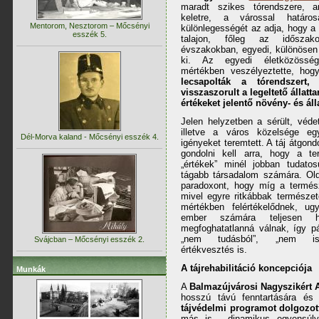
maradt szikes tórendszere, a
keletre, a várossal határo
Mentorom, Nesztorom – Mőcsényi
különlegességét az adja, hogy a 
esszék 5.
talajon, főleg az időszako
évszakokban, egyedi, különösen 
ki. Az egyedi életközösség
mértékben veszélyeztette, hog
lecsapolták a tórendszert
visszaszorult a legeltető állatta
értékeket jelentő növény- és áll
Jelen helyzetben a sérült, védett
illetve a város közelsége egy
Dél-Morva kaland - Mőcsényi esszék 4.
igényeket teremtett. A táj átgondol
gondolni kell arra, hogy a te
„értékek” minél jobban tudato
tágabb társadalom számára. Old
paradoxont, hogy míg a termész
mivel egyre ritkábbak természet
mértékben felértékelődnek, ug
ember számára teljesen ho
megfoghatatlanná válnak, így p
„nem tudásból”, „nem is
Svájcban – Mőcsényi esszék 2.
értékvesztés is.
A tájrehabilitáció koncepciója
Munkák
A
Balmazújvárosi Nagyszikért 
hosszú távú fenntartására és 
tájvédelmi programot dolgozott
más is - dinamikus egyensúly