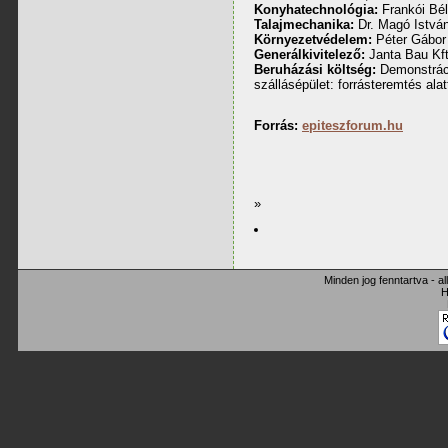
Konyhatechnológia:
Frankói Bé
Talajmechanika:
Dr. Magó Istvá
Környezetvédelem:
Péter Gábor
Generálkivitelező:
Janta Bau Kft
Beruházási költség:
Demonstráci
szállásépület: forrásteremtés alat
Forrás:
epiteszforum.hu
»
Minden jog fenntartva - a
H