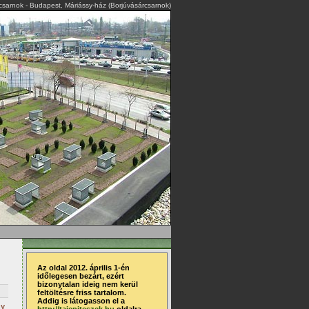
rcsarnok - Budapest, Máriássy-ház (Borjúvásárcsarnok)
Az oldal 2012. április 1-én
időlegesen bezárt, ezért
bizonytalan ideig nem kerül
feltöltésre friss tartalom.
Addig is látogasson el a
ny