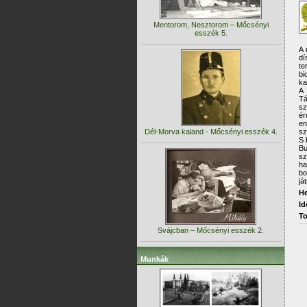
Mentorom, Nesztorom – Mőcsényi
esszék 5.
A 
dí
te
bi
ka
A 
Tá
sz
é
en
Dél-Morva kaland - Mőcsényi esszék 4.
sz
S 
Bu
sz
ha
bo
já
He
Id
To
Svájcban – Mőcsényi esszék 2.
Munkák