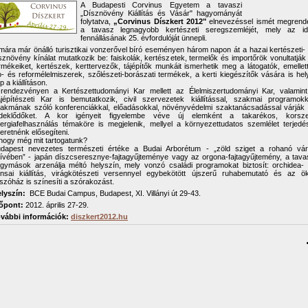
A Budapesti Corvinus Egyetem a tavaszi
„Dísznövény Kiállítás és Vásár" hagyományát
folytatva,
„Corvinus Díszkert 2012"
elnevezéssel ismét megrend
a tavasz legnagyobb kertészeti seregszemléjét, mely az i
fennállásának 25. évfordulóját ünnepli.
mára már önálló turisztikai vonzerővel bíró eseményen három napon át a hazai kertészeti-
sznövény kínálat mutatkozik be: faiskolák, kertészetek, termelők és importőrök vonultatják 
rmékeiket, kertészek, kerttervezők, tájépítők munkáit ismerhetik meg a látogatók, emellet
o- és reformélelmiszerek, szőlészeti-borászati termékek, a kerti kiegészítők vására is hel
p a kiállításon.
rendezvényen a Kertészettudományi Kar mellett az Élelmiszertudományi Kar, valamin
jépítészeti Kar is bemutatkozik, civil szervezetek kiállítással, szakmai programokk
akmának szóló konferenciákkal, előadásokkal, növényvédelmi szaktanácsadással várják
rdeklődőket. A kor igényeit figyelembe véve új elemként a takarékos, korsze
ergiafelhasználás témaköre is megjelenik, mellyel a környezettudatos szemlélet terjedé
eretnénk elősegíteni.
hogy még mit tartogatunk?
dapest nevezetes természeti értéke a Budai Arborétum - „zöld sziget a rohanó vá
ívében” - japán díszcseresznye-fajtagyűjteménye vagy az orgona-fajtagyűjtemény, a tava
gymások arzenálja méltó helyszín, mely vonzó családi programokat biztosít: orchidea-
nsai kiállítás, virágkötészeti versennyel egybekötött újszerű ruhabemutató és az ö
tszóház is színesíti a szórakozást.
lyszín:
BCE Budai Campus, Budapest, XI. Villányi út 29-43.
őpont:
2012. április 27-29.
vábbi információk:
diszkert2012.hu