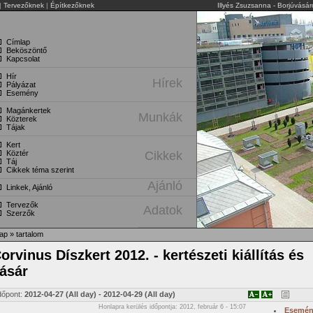
|
Tervezőknek
|
Építkezőknek
Illyés Zsuzsanna - Borjúvásá
Címlap
Beköszöntő
Kapcsolat
Hír
Hírek
Pályázat
Esemény
Magánkertek
Munkák
Közterek
Tájak
Kert
Köztér
Cikkek
Táj
Cikkek téma szerint
Ajánló
Linkek, Ajánló
Tervezők
Adatok
Szerzők
ap
»
tartalom
orvinus Díszkert 2012. - kertészeti kiállítás és
ásár
dőpont:
2012-04-27 (All day)
-
2012-04-29 (All day)
Honlapra kerülés időpontja: 2012, február 6 - 15:07
Esemé