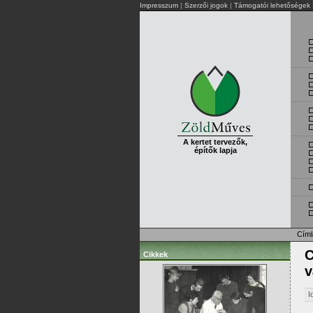
Impresszum
|
Szerzői jogok
|
Támogatói lehetőségek
A kertet tervezők,
építők lapja
Címl
C
Cikkek
v
I