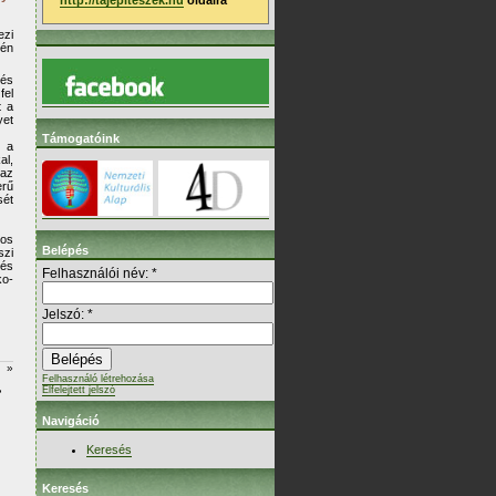
http://tajepiteszek.hu
oldalra
ezi
dén
 és
fel
t a
yet
Támogatóink
t a
al,
 az
rű
sét
ros
Belépés
szi
 és
Felhasználói név:
*
ko-
Jelszó:
*
»
Felhasználó létrehozása
Elfelejtett jelszó
Navigáció
Keresés
Keresés