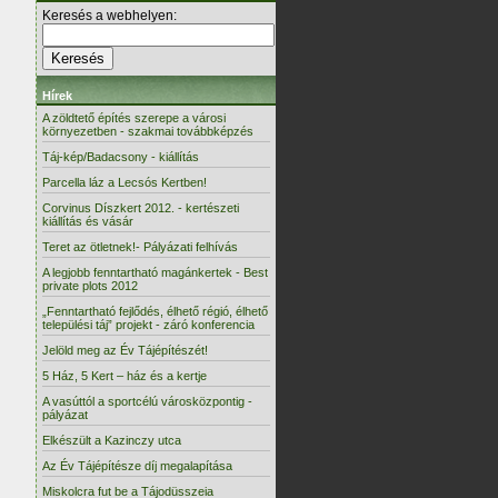
Keresés a webhelyen:
Hírek
A zöldtető építés szerepe a városi
környezetben - szakmai továbbképzés
Táj-kép/Badacsony - kiállítás
Parcella láz a Lecsós Kertben!
Corvinus Díszkert 2012. - kertészeti
kiállítás és vásár
Teret az ötletnek!- Pályázati felhívás
A legjobb fenntartható magánkertek - Best
private plots 2012
„Fenntartható fejlődés, élhető régió, élhető
települési táj” projekt - záró konferencia
Jelöld meg az Év Tájépítészét!
5 Ház, 5 Kert – ház és a kertje
A vasúttól a sportcélú városközpontig -
pályázat
Elkészült a Kazinczy utca
Az Év Tájépítésze díj megalapítása
Miskolcra fut be a Tájodüsszeia