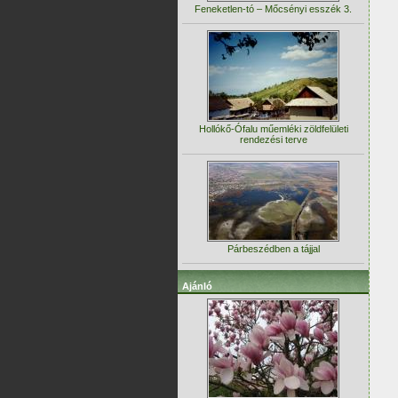
Feneketlen-tó – Mőcsényi esszék 3.
Hollókő-Ófalu műemléki zöldfelületi
rendezési terve
Párbeszédben a tájjal
Ajánló