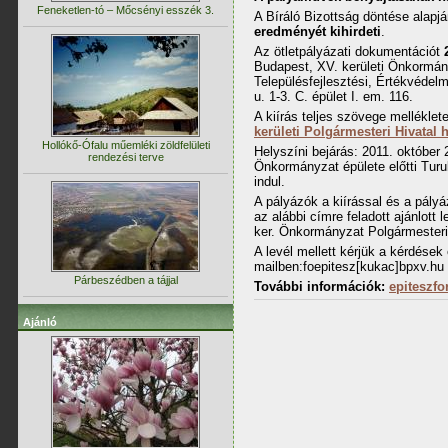
Feneketlen-tó – Mőcsényi esszék 3.
A Bíráló Bizottság döntése alapjá
eredményét kihirdeti
.
Az ötletpályázati dokumentációt
Budapest, XV. kerületi Önkormán
Településfejlesztési, Értékvédel
u. 1-3. C. épület I. em. 116.
A kiírás teljes szövege melléklet
kerületi Polgármesteri Hivatal 
Hollókő-Ófalu műemléki zöldfelületi
Helyszíni bejárás: 2011. október 
rendezési terve
Önkormányzat épülete előtti Turul
indul.
A pályázók a kiírással és a pály
az alábbi címre feladott ajánlott
ker. Önkormányzat Polgármesteri 
A levél mellett kérjük a kérdések
mailben:foepitesz[kukac]bpxv.hu
Párbeszédben a tájjal
További információk:
epiteszf
Ajánló