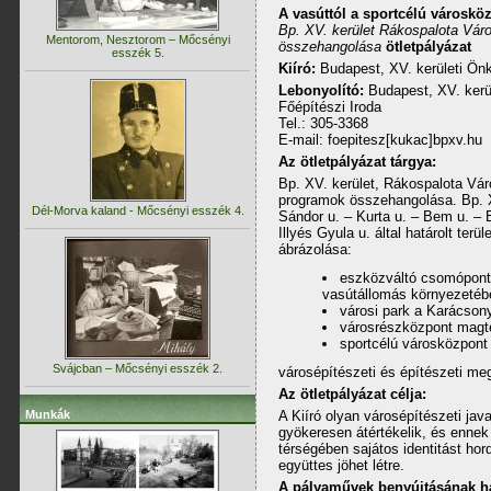
A vasúttól a sportcélú városkö
Bp. XV. kerület Rákospalota Váro
Mentorom, Nesztorom – Mőcsényi
összehangolása
ötletpályázat
esszék 5.
Kiíró:
Budapest, XV. kerületi Önk
Lebonyolító:
Budapest, XV. kerü
Főépítészi Iroda
Tel.: 305-3368
E-mail: foepitesz[kukac]bpxv.hu
Az ötletpályázat tárgya:
Bp. XV. kerület, Rákospalota Váro
programok összehangolása. Bp. XV
Dél-Morva kaland - Mőcsényi esszék 4.
Sándor u. – Kurta u. – Bem u. – B
Illyés Gyula u. által határolt terül
ábrázolása:
eszközváltó csomóponti
vasútállomás környezetéb
városi park a Karácson
városrészközpont magte
sportcélú városközpont
Svájcban – Mőcsényi esszék 2.
városépítészeti és építészeti me
Az ötletpályázat célja:
Munkák
A Kiíró olyan városépítészeti java
gyökeresen átértékelik, és enne
térségében sajátos identitást hor
együttes jöhet létre.
A pályaművek benyújtásának ha