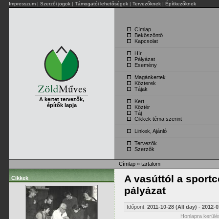
Impresszum
|
Szerzői jogok
|
Támogatói lehetőségek
|
Tervezőknek
|
Építkezőknek
Címlap
Beköszöntő
Kapcsolat
Hír
Pályázat
Esemény
Magánkertek
Közterek
Tájak
A kertet tervezők,
Kert
építők lapja
Köztér
Táj
Cikkek téma szerint
Linkek, Ajánló
Tervezők
Szerzők
Címlap
»
tartalom
A vasúttól a sport
Cikkek
pályázat
Időpont:
2011-10-28 (All day)
-
2012-0
Honlapra kerülés