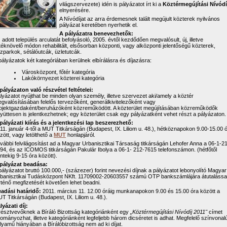
világszervezete) idén is pályázatot írt ki a
Köztérmegújítási Nívódí
elnyerésére.
A Nívódíjat az arra érdemesnek talált megújult közterek nyilvános
pályázat ke­re­té­ben nyerhetik el.
A pályázatra benevezhetők:
 adott település arculatát befolyásoló, 2005. évtől kezdődően megvalósult, új, illetve
téknövelő módon rehabilitált, elsősorban központi, vagy alközponti jelentőségű közterek,
zparkok, sétálóutcák, üzletutcák.
pályázatok két kategóriában kerülnek elbírálásra és díjazásra:
Városközpont, főtér kategória
Lakókörnyezet közterei kategória
pályázaton való részvétel feltételei:
lyázatot nyújthat be minden olyan személy, illetve szervezet aki/amely a köztér
gvalósításában felelős tervezőként, generálkivitelezőként vagy
ojektgazdaként/beruházóként közreműködött. A közterület megújításában közreműködők
yüttesen is jelentkezhetnek; egy közterület csak egy pályázatként vehet részt a pályázaton.
pályázati kiírás és a jelentkezési lap beszerezhető:
11. január 4-től a MUT Titkárságán (Budapest, IX. Liliom u. 48.), hétköznapokon 9.00-15.00 
zött, vagy letölthető a
MUT
honlapjáról.
vábbi felvilágosítást ad a Magyar Urbanisztikai Társaság titkárságán Lehofer Anna a 06-1-2
94, és az ICOMOS titkárságán Pakulár Ibolya a 06-1- 212-7615 telefonszámon. (hétfőtől
ntekig 9-15 óra között).
pályázat beadása:
pályázatot bruttó 100.000,- (százezer) forint nevezési díjnak a pályázatot lebonyolító Magyar
banisztikai Tudásközpont NKft. 11709002-20603557 számú OTP bankszámlájára átutalássa
rténő megfizetését követően lehet beadni.
adási határidő:
2011. március 11. 12.00 óráig munkanapokon 9.00 és 15.00 óra között a
T Titkárságán (Budapest, IX. Liliom u. 48.).
lyázati díj:
résztvevőknek a Bíráló Bizottság kategóriánként egy
„Köztérmegújítási Nívódíj 2011"
címet
ományozhat, illetve kategóriánként legfeljebb három dicséretet is adhat. Megfelelő színvonal
lyamű hiányában a Bírálóbizottság nem ad ki díjat.