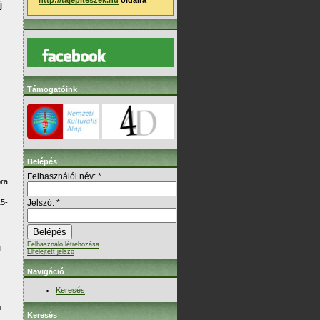
http://tajepiteszek.hu
oldalra
j
Támogatóink
Belépés
Felhasználói név:
*
óra
15-
Jelszó:
*
Felhasználó létrehozása
l
Elfelejtett jelszó
Navigáció
Keresés
ú
Keresés