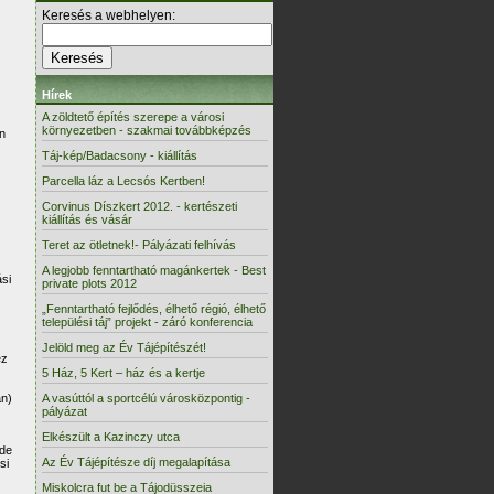
Keresés a webhelyen:
Hírek
A zöldtető építés szerepe a városi
környezetben - szakmai továbbképzés
an
Táj-kép/Badacsony - kiállítás
Parcella láz a Lecsós Kertben!
Corvinus Díszkert 2012. - kertészeti
kiállítás és vásár
Teret az ötletnek!- Pályázati felhívás
A legjobb fenntartható magánkertek - Best
si
private plots 2012
„Fenntartható fejlődés, élhető régió, élhető
települési táj” projekt - záró konferencia
Jelöld meg az Év Tájépítészét!
ez
5 Ház, 5 Kert – ház és a kertje
an)
A vasúttól a sportcélú városközpontig -
pályázat
Elkészült a Kazinczy utca
 de
Az Év Tájépítésze díj megalapítása
si
Miskolcra fut be a Tájodüsszeia