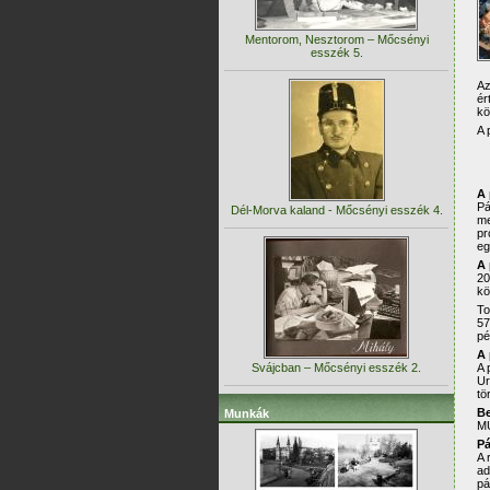
Mentorom, Nesztorom – Mőcsényi
esszék 5.
Az
ér
kö
A 
A 
Pá
Dél-Morva kaland - Mőcsényi esszék 4.
me
pr
eg
A 
20
kö
To
57
pé
A 
Svájcban – Mőcsényi esszék 2.
A 
Ur
tö
Be
Munkák
MU
Pá
A 
ad
pá