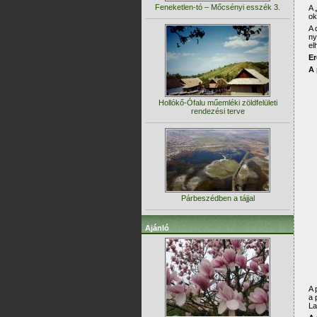
Feneketlen-tó – Mőcsényi esszék 3.
A 
ok
A 
ny
el
Er
A 
Hollókő-Ófalu műemléki zöldfelületi
rendezési terve
Párbeszédben a tájjal
Ajánló
A 
a 
La