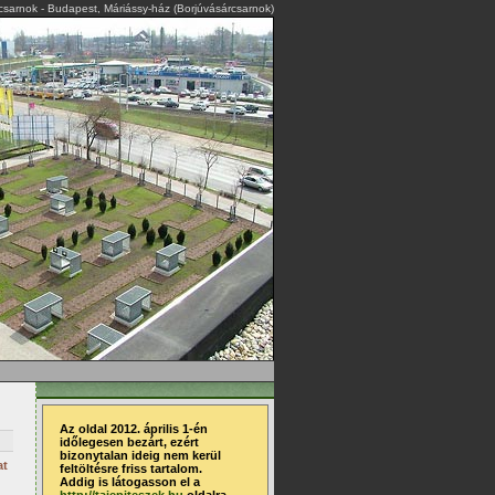
rcsarnok - Budapest, Máriássy-ház (Borjúvásárcsarnok)
Az oldal 2012. április 1-én
időlegesen bezárt, ezért
bizonytalan ideig nem kerül
at
feltöltésre friss tartalom.
Addig is látogasson el a