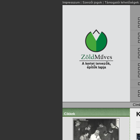
Impresszum
|
Szerzői jogok
|
Támogatói lehetőségek
A kertet tervezők,
építők lapja
Címl
K
Cikkek