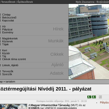
|
Tervezőknek
|
Építkezőknek
Illyés Zsuzsanna - Borjúvásá
Címlap
Beköszöntő
Kapcsolat
Hír
Hírek
Pályázat
Esemény
Magánkertek
Munkák
Közterek
Tájak
Kert
Köztér
Cikkek
Táj
Cikkek téma szerint
Ajánló
Linkek, Ajánló
Tervezők
Adatok
Szerzők
ap
»
tartalom
öztérmegújítási Nívódíj 2011. - pályázat
Honlapra kerülés időpontja: 2011, január 5 - 16:19
Pályáz
A
Magyar Urbanisztikai Társaság
(MUT) és az
ICOMOS
(az UNESCO műemlékvédelmi