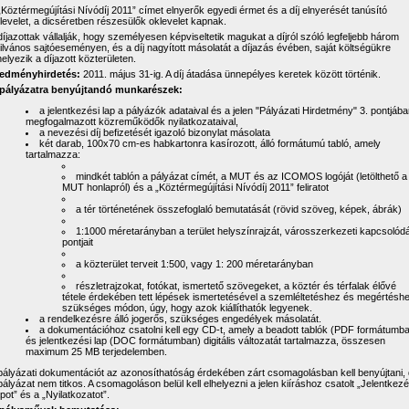
„Köztérmegújítási Nívódíj 2011” címet elnyerők egyedi érmet és a díj elnyerését tanúsító
levelet, a dicséretben részesülők oklevelet kapnak.
díjazottak vállalják, hogy személyesen képviseltetik magukat a díjról szóló legfeljebb három
ilvános sajtóeseményen, és a díj nagyított másolatát a díjazás évében, saját költségükre
helyezik a díjazott közterületen.
edményhirdetés:
2011. május 31-ig. A díj átadása ünnepélyes keretek között történik.
pályázatra benyújtandó munkarészek:
a jelentkezési lap a pályázók adataival és a jelen "Pályázati Hirdetmény" 3. pontjáb
megfogalmazott közreműködők nyilatkozataival,
a nevezési díj befizetését igazoló bizonylat másolata
két darab, 100x70 cm-es habkartonra kasírozott, álló formátumú tabló, amely
tartalmazza:
mindkét tablón a pályázat címét, a MUT és az ICOMOS logóját (letölthető a
MUT honlapról) és a „Köztérmegújítási Nívódíj 2011” feliratot
a tér történetének összefoglaló bemutatását (rövid szöveg, képek, ábrák)
1:1000 méretarányban a terület helyszínrajzát, városszerkezeti kapcsolódá
pontjait
a közterület terveit 1:500, vagy 1: 200 méretarányban
részletrajzokat, fotókat, ismertető szövegeket, a köztér és térfalak élővé
tétele érdekében tett lépések ismertetésével a szemléltetéshez és megértésh
szükséges módon, úgy, hogy azok kiállíthatók legyenek.
a rendelkezésre álló jogerős, szükséges engedélyek másolatát.
a dokumentációhoz csatolni kell egy CD-t, amely a beadott tablók (PDF formátumb
és jelentkezési lap (DOC formátumban) digitális változatát tartalmazza, összesen
maximum 25 MB terjedelemben.
pályázati dokumentációt az azonosíthatóság érdekében zárt csomagolásban kell benyújtani,
pályázat nem titkos. A csomagoláson belül kell elhelyezni a jelen kiíráshoz csatolt „Jelentkezé
pot” és a „Nyilatkozatot”.