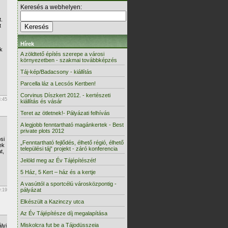
Keresés a webhelyen:
.
t
Hírek
k
A zöldtető építés szerepe a városi
környezetben - szakmai továbbképzés
Táj-kép/Badacsony - kiállítás
Parcella láz a Lecsós Kertben!
Corvinus Díszkert 2012. - kertészeti
3:45
kiállítás és vásár
Teret az ötletnek!- Pályázati felhívás
A legjobb fenntartható magánkertek - Best
private plots 2012
si
„Fenntartható fejlődés, élhető régió, élhető
ek
települési táj” projekt - záró konferencia
t,
Jelöld meg az Év Tájépítészét!
5 Ház, 5 Kert – ház és a kertje
A vasúttól a sportcélú városközpontig -
pályázat
9:19
Elkészült a Kazinczy utca
Az Év Tájépítésze díj megalapítása
Miskolcra fut be a Tájodüsszeia
lyi