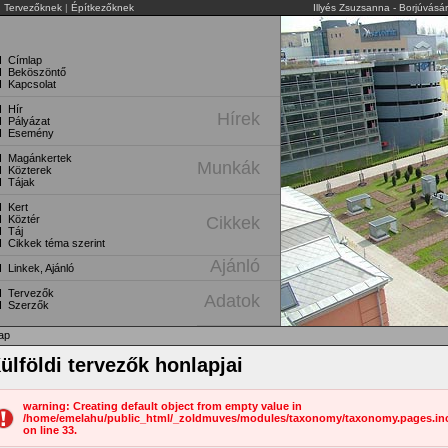
|
Tervezőknek
|
Építkezőknek
Illyés Zsuzsanna - Borjúvásá
Címlap
Beköszöntő
Kapcsolat
Hír
Hírek
Pályázat
Esemény
Magánkertek
Munkák
Közterek
Tájak
Kert
Köztér
Cikkek
Táj
Cikkek téma szerint
Ajánló
Linkek, Ajánló
Tervezők
Adatok
Szerzők
ap
ülföldi tervezők honlapjai
warning: Creating default object from empty value in
/home/emelahu/public_html/_zoldmuves/modules/taxonomy/taxonomy.pages.in
on line 33.