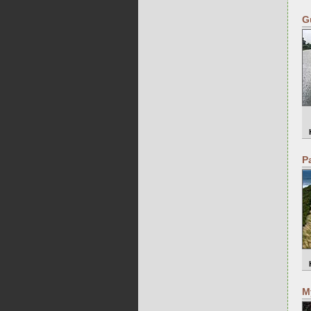
G
P
M