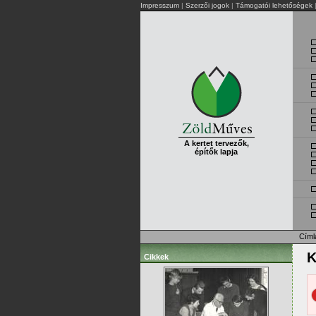
Impresszum
|
Szerzői jogok
|
Támogatói lehetőségek
A kertet tervezők,
építők lapja
Címl
K
Cikkek