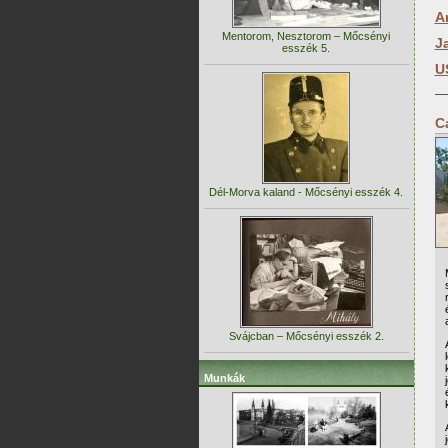
A
Mentorom, Nesztorom – Mőcsényi
J
esszék 5.
U
C
Dél-Morva kaland - Mőcsényi esszék 4.
Svájcban – Mőcsényi esszék 2.
Munkák