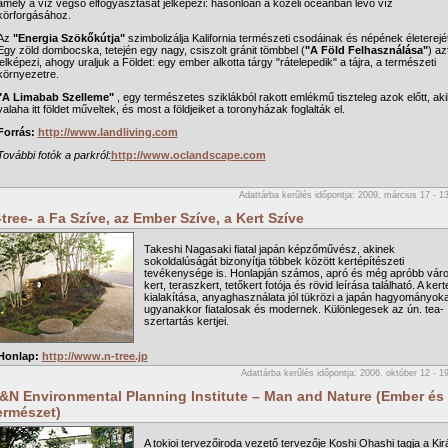
amely a víz végső elfogyasztását jelképezi: hasonlóan a közeli óceánban levő víz
körforgásához.
Az
"Energia Szökőkútja"
szimbolizálja Kalifornia természeti csodáinak és népének életerejét
Egy zöld dombocska, tetején egy nagy, csiszolt gránit tömbbel (
"A Föld Felhasználása"
) az
jelképezi, ahogy uraljuk a Földet: egy ember alkotta tárgy "rátelepedik" a tájra, a természeti
környezetre.
"A Limabab Szelleme"
, egy természetes sziklákból rakott emlékmű tiszteleg azok előtt, aki
valaha itt földet műveltek, és most a földjeiket a toronyházak foglalták el.
Forrás:
http://www.landliving.com
További fotók a parkról:
http://www.oclandscape.com
Adattárba kerűlés időpontja: 2009, március 17 - 1
tree- a Fa Szíve, az Ember Szíve, a Kert Szíve
Takeshi Nagasaki fiatal japán képzőművész, akinek
sokoldalúságát bizonyítja többek között kertépítészeti
tevékenysége is. Honlapján számos, apró és még apróbb váro
kert, teraszkert, tetőkert fotója és rövid leírása található. A kert
kialakítása, anyaghasználata jól tükrözi a japán hagyományoka
ugyanakkor fiatalosak és modernek. Különlegesek az ún. tea-
szertartás kertjei.
Honlap:
http://www.n-tree.jp
Adattárba kerűlés időpontja: 2006, október 12 - 1
&N Environmental Planning Institute – Man and Nature (Ember és
ermészet)
A tokioi tervezőiroda vezető tervezője Koshi Ohashi tagja a Kirá