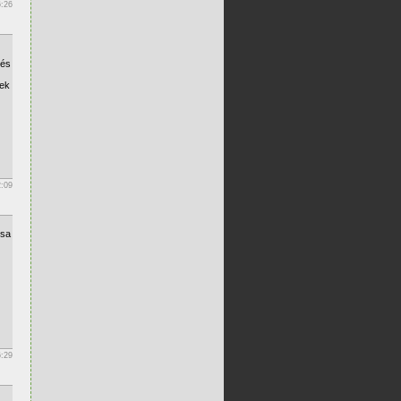
6:26
 és
kek
2:09
rsa
6:29