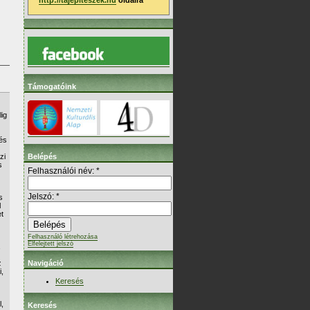
http://tajepiteszek.hu
oldalra
Támogatóink
lig
és
zi
Belépés
s
Felhasználói név:
*
Jelszó:
*
s
l
t
Felhasználó létrehozása
Elfelejtett jelszó
z
Navigáció
i,
Keresés
l,
Keresés