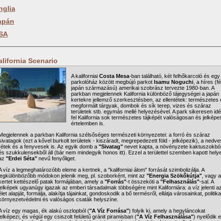
nglia
apán
SA
alifornia Scenario
A kaliforniai
Costa Mesa
-ban található, két felhőkarcoló és egy
parkolóház között megbújó parkot
Isamu Noguchi
, a híres (fé
japán származású) amerikai szobrász tervezte 1980-ban. A
parkban megjelennek Kalifornia különböző tájegységei a japán
kertekre jellemző szerkesztésben, az ellentétek: természetes 
megformált tárgyak, dombok és sík terep, vizes és száraz
területek stb. egymás mellé helyezésével. A park sikeresen idé
fel Kalifornia sok természetes tájképét valóságosan és jelképe
értelemben is.
Megjelennek a parkban Kalifornia szélsőséges természeti környezetei: a forró és száraz
sivatagok (ezt a kővel burkolt területek - kiszáradt, megrepedezett föld - jelképezik), a nedve
rétek és a fenyvesek is. Az egyik domb a
"Sivatag"
nevet kapta, a növényzete kaktuszokbó
és szukkulensekből áll (bár nem mindegyik honos itt). Ezzel a területtel szemben kapott helye
az
"Erdei Séta"
nevű fenyőliget.
A víz a legmeghatározóbb eleme a kertnek, a "kaliforniai álom" forrását szimbolizálja. A
legkülönbözőbb módokon jelenik meg, pl. szoborként, mint az
"Energia Szökőkútja"
, vagy a
kertet kettészelő patak formájában, amely a
"Forrás"
-t összeköti a
"Felhasználás"
-sal. A
jelképek ugyanúgy igazak az emberi társadalmak többségére mint Kaliforniára: a víz jelenti a
élet alapját, formálja, alakítja tájainkat, gondoskodik a bő termésről, ellátja városainkat, politika
környezetvédelmi és valóságos csaták helyszíne.
A víz egy magas, ék alakú oszlopból (
"A Víz Forrása"
) folyik ki, amely a hegyláncokat
jelképezi, és végül egy csiszolt felületű gránit piramisban (
"A Víz Felhasználása"
) nyelődik e