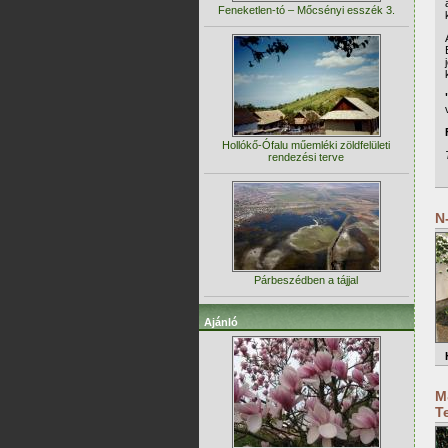
Feneketlen-tó – Mőcsényi esszék 3.
Hollókő-Ófalu műemléki zöldfelületi
rendezési terve
N-
Párbeszédben a tájjal
Ajánló
M
T