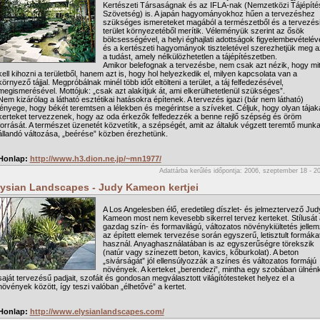
Kertészeti Társaságnak és az IFLA-nak (Nemzetközi Tájépíté
Szövetség) is. A japán hagyományokhoz hűen a tervezéshez
szükséges ismereteket magából a természetből és a tervezés
terület környezetéből merítik. Véleményük szerint az ősök
bölcsességével, a helyi éghajlati adottságok figyelembevételév
és a kertészeti hagyományok tiszteletével szerezhetjük meg a
a tudást, amely nélkülözhetetlen a tájépítészetben.
Amikor belefognak a tervezésbe, nem csak azt nézik, hogy mi
kell kihozni a területből, hanem azt is, hogy hol helyezkedik el, milyen kapcsolata van a
környező tájjal. Megpróbálnak minél több időt eltölteni a terület, a táj felfedezésével,
megismerésével. Mottójuk: „csak azt alakítjuk át, ami elkerülhetetlenül szükséges”.
Nem kizárólag a látható esztétikai hatásokra építenek. A tervezés igazi (bár nem látható)
lényege, hogy békét teremtsen a lélekben és megérintse a szíveket. Céljuk, hogy olyan tájaka
kerteket tervezzenek, hogy az oda érkezők felfedezzék a benne rejlő szépség és öröm
forrását. A természet üzenetét közvetítik, a szépségét, amit az általuk végzett teremtő munk
állandó változása, „beérése” közben érezhetünk.
Honlap:
http://www.h3.dion.ne.jp/~mn1977/
Adattárba kerűlés időpontja: 2006, szeptember 18 - 2
lysian Landscapes - Judy Kameon kertjei
A Los Angelesben élő, eredetileg díszlet- és jelmeztervező Jud
Kameon most nem kevesebb sikerrel tervez kerteket. Stílusát 
gazdag szín- és formavilágú, változatos növénykiültetés jellemz
az épített elemek tervezése során egyszerű, letisztult formáka
használ. Anyaghasználatában is az egyszerűségre törekszik
(natúr vagy színezett beton, kavics, kőburkolat). A beton
„sivárságát” jól ellensúlyozzák a színes és változatos formájú
növények. A kerteket „berendezi”, mintha egy szobában ülnénk
saját tervezésű padjait, szofáit és gondosan megválasztott világítótesteket helyez el a
növények között, így teszi valóban „élhetővé” a kertet.
Honlap:
http://www.elysianlandscapes.com/