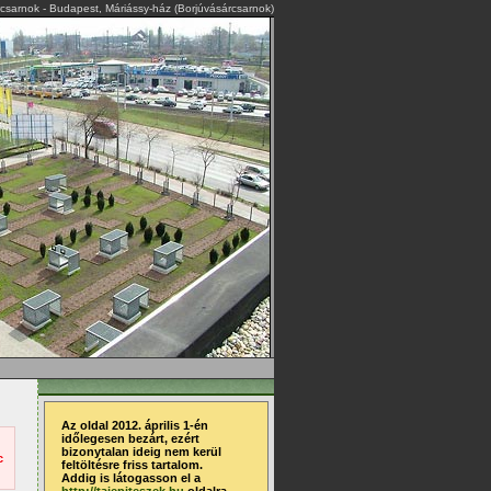
rcsarnok - Budapest, Máriássy-ház (Borjúvásárcsarnok)
Az oldal 2012. április 1-én
időlegesen bezárt, ezért
bizonytalan ideig nem kerül
c
feltöltésre friss tartalom.
Addig is látogasson el a