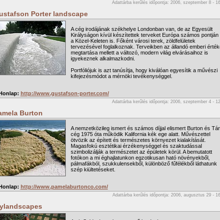
Adattárba kerűlés időpontja: 2006, szeptember 8 - 1
ustafson Porter landscape
A cég irodájának székhelye Londonban van, de az Egyesült
Királyságon kívül készítettek terveket Európa számos pontján
a Közel-Keleten is. Főként városi terek, zöldfelületek
tervezésével foglalkoznak. Terveikben az állandó emberi érté
megtartása mellett a változó, modern világ elvárásaihoz is
igyekeznek alkalmazkodni.
Portfóliójuk is azt tanúsítja, hogy kiválóan egyesítik a művészi
kifejezésmódot a mérnöki tevékenységgel.
Honlap:
http://www.gustafson-porter.com/
Adattárba kerűlés időpontja: 2006, szeptember 4 - 1
amela Burton
A nemzetközileg ismert és számos díjjal elismert Burton és Tá
cég 1975 óta működik Kalifornia kék ege alatt. Művészettel
ötvözik az épített és természetes környezet kialakítását.
Magasfokú esztétikai érzékenységgel és szaktudással
szimbolizálják a természetet az épületek körül. A bemutatott
fotókon a mi éghajlatunkon egzotikusan ható növényekből,
pálmafákból, szukkulensekből, különböző fűfélékből láthatunk
szép kiültetéseket.
Honlap:
http://www.pamelaburtonco.com/
Adattárba kerűlés időpontja: 2006, augusztus 29 - 1
ylandscapes