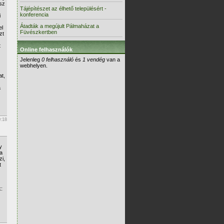
sz
Tájépítészet az élhető településért -
konferencia
i
Átadták a megújult Pálmaházat a
el
Füvészkertben
zt
t
Online felhasználók
Jelenleg
0 felhasználó
és
1 vendég
van a
webhelyen.
t,
a
0:18
y
a
i,
t
: