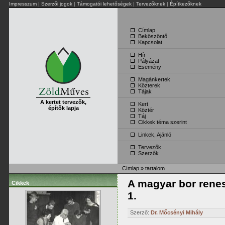
Impresszum
|
Szerzői jogok
|
Támogatói lehetőségek
|
Tervezőknek
|
Építkezőknek
Címlap
Beköszöntő
Kapcsolat
Hír
Pályázat
Esemény
Magánkertek
Közterek
Tájak
A kertet tervezők,
Kert
építők lapja
Köztér
Táj
Cikkek téma szerint
Linkek, Ajánló
Tervezők
Szerzők
Címlap
»
tartalom
A magyar bor rene
Cikkek
1.
Szerző:
Dr. Mőcsényi Mihály