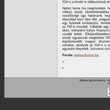
IGA-n a kimért is többszörösét ér
Nehéz lenne ma megmondani, hog
villányi borok sikertörténetéh
vezetősége úgy határozott, hog
díjazottjai közt élen álló „magya
egy ilyennek kivitelezési, fennta
az FM is mozdult. Vállalták egy 
ékes, kétnyelvű könyv finanszír
csodát tettek. Elképzelhetetlen
amely ugyancsak öregbítette Vil
legsikeresebb magyar dísznö
remekei, amelyek az IGA-n a ve
egyaránt elnyerték, közvetve szint
Forrás:
epiteszforum.hu
»
Minden jog fenntartva - a
H