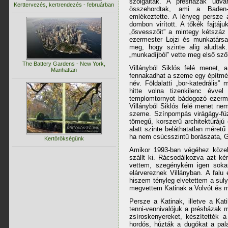
szolgálták. A présházak udva
Kerttervezés, kertrendezés - februárban
összehordtak, ami a Baden-W
emlékeztette. A lényeg persze 
dombon virított. A tőkék fajtáju
„ősvesszőit” a mintegy kétszáz
ezermester Lojzi és munkatársai 
meg, hogy szinte alig aludtak
„munkadíjból” vette meg első szől
The Battery Gardens - New York,
Villányból Siklós felé menet, 
Manhattan
fennakadhat a szeme egy építmén
név. Földalatti „bor-katedrális
hitte volna tizenkilenc évve
templomtornyot bádogozó ezerme
Villányból Siklós felé menet ne
szeme. Színpompás virágágy-füz
tömegű, korszerű architektúrájú é
alatt szinte beláthatatlan méret
ha nem csúcsszintű borászata, Ge
Kertörökségünk
Amikor 1993-ban végéhez közele
szállt ki. Rácsodálkozva azt k
vettem, szegénykém igen sokat 
elárvereznek Villányban. A falu 
hiszem tényleg elvetettem a sul
megvettem Katinak a Volvót és mé
Persze a Katinak, illetve a Kati
tenni-vennivalójuk a présházak m
zsíroskenyereket, készítették a 
hordós, húzták a dugókat a pal