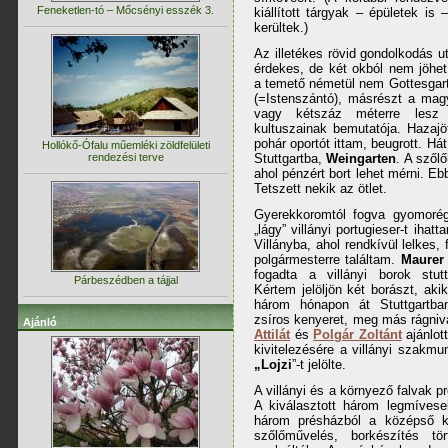
Feneketlen-tó – Mőcsényi esszék 3.
kiállított tárgyak – épületek is
kerültek.)
Az illetékes rövid gondolkodás u
érdekes, de két okból nem jöhe
a temető németül nem Gottesgar
(=Istenszántó), másrészt a magy
vagy kétszáz méterre lesz 
kultuszainak bemutatója. Hazaj
pohár oportót ittam, beugrott. Há
Hollókő-Ófalu műemléki zöldfelületi
rendezési terve
Stuttgartba,
Weingarten
. A szől
ahol pénzért bort lehet mérni. Eb
Tetszett nekik az ötlet.
Gyerekkoromtól fogva gyomorég
„lágy” villányi portugieser-t iha
Villányba, ahol rendkívül lelkes, f
polgármesterre találtam.
Maurer
fogadta a villányi borok stuttg
Párbeszédben a tájjal
Kértem jelöljön két borászt, aki
három hónapon át Stuttgartban
zsíros kenyeret, meg más rágniv
Ajánló
Attilát
és
Polgár Zoltánt
ajánlot
kivitelezésére a villányi szakmu
„Lojzi
”-t jelölte.
A villányi és a környező falvak p
A kiválasztott három legmíveseb
három présházból a középső ká
szőlőművelés, borkészítés t