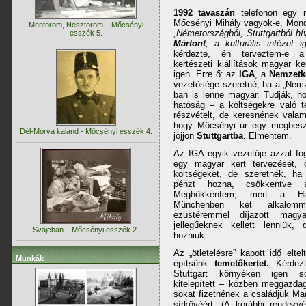
1992 tavaszán
telefonon egy n
Mőcsényi Mihály vagyok-e. Mond
Mentorom, Nesztorom – Mőcsényi
„
Németországból, Stuttgartból 
esszék 5.
Mártont
, a kulturális intézet i
kérdezte, én terveztem-e a
kertészeti kiállítások magyar ke
igen. Erre ő: az
IGA
, a
Nemzetkö
vezetősége szeretné, ha a „Nemze
ban is lenne magyar. Tudják, h
hatóság – a költségekre való t
részvételt, de keresnének valam
hogy Mőcsényi úr egy megbeszé
Dél-Morva kaland - Mőcsényi esszék 4.
jöjjön
Stuttgartba
. Elmentem.
Az IGA egyik vezetője azzal fo
egy magyar kert tervezését, ő
költségeket, de szeretnék, ha
pénzt hozna, csökkentve a
Meghökkentem, mert a Ha
Münchenben két alkalomm
ezüstéremmel díjazott magy
jellegűeknek kellett lenniük,
Svájcban – Mőcsényi esszék 2.
hozniuk.
Az „ötletelésre” kapott idő elte
Munkák
építsünk
temetőkertet.
Kérdezt
Stuttgart környékén igen s
kitelepített – közben meggazda
sokat fizetnének a családjuk Mag
sírkövéért. (A korábbi rendez