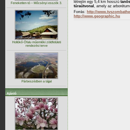
létrejön egy 5,4 km hosszú
tanös
Feneketlen-tó – Mőcsényi esszék 3.
túraútvonal
, amely az arborétumo
Forrás:
http://www.tvszombathe
http://www.geographic.hu
Hollókő-Ófalu műemléki zöldfelületi
rendezési terve
Párbeszédben a tájjal
Ajánló