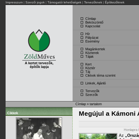
Impresszum
|
Szerzői jogok
|
Támogatói lehetőségek
|
Tervezőknek
|
Építkezőknek
Címlap
Beköszöntő
Kapcsolat
Hír
Pályázat
Esemény
Magánkertek
Közterek
Tájak
A kertet tervezők,
Kert
építők lapja
Köztér
Táj
Cikkek téma szerint
Linkek, Ajánló
Tervezők
Szerzők
Címlap
»
tartalom
Megújul a Kámoni 
Cikkek
Honlapra k
Az
„Orszá