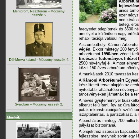
Arborétum 
fejlesztés
uniós támog
Mentorom, Nesztorom – Mőcsényi
ezer négyz
esszék 5.
nemkívánato
beteg, erős
faegyedet telepítenek és 3600 nég
amellyel a különösen nagy értékű
rehabilitációja valósul meg.
A szombathelyi Kámoni Arborét
végén
. Ekkor mintegy 260 fenyő 
arborétumot
1950-ben
védett terü
Erdészeti Tudományos Intézet
l
Dél-Morva kaland - Mőcsényi esszék 4.
2500 növényfaj él. A most elnyer
közel 150 éves arborétum növényze
A munkálatok 2010 tavaszán kez
A
Kámoni Arborétumért Egyesü
készíttetett terve alapján az erede
nyitottabb, átláthatóbb növénypar
tanösvényeken járhatnák be a terü
A neves gyűjteménnyel büszkél
Svájcban – Mőcsényi esszék 2.
sikerült felújítani, így az újra l
patak rekonstrukciójáról szóló k
iszaptalanítás, a partszakasz, a 
Munkák
A beruházás mintegy 700 millió fo
pályázat biztosítaná.
A projekthez szorosan kapcsolódi
fejlesztése, melynek során egy
l