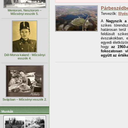
Párbeszédben
Mentorom, Nesztorom –
Tervezők:
Illyé
Mőcsényi esszék 5.
A
Nagyszik 
szikes tórendsz
határosan terül
feldúsult szike
évszakokban, e
egyedi életközö
hogy
az 1960-a
fokozatosan vi
Dél-Morva kaland - Mőcsényi
együtt az értéke
esszék 4.
Svájcban – Mőcsényi esszék 2.
Munkák