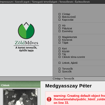
Impresszum
|
Szerzői jogok
|
Támogatói lehetőségek
|
Tervezőknek
|
Építkezőknek
Címlap
Beköszöntő
Kapcsolat
Hír
Pályázat
Esemény
Magánkertek
Közterek
Tájak
A kertet tervezők,
Kert
építők lapja
Köztér
Táj
Cikkek téma szerint
Linkek, Ajánló
Tervezők
Szerzők
Címlap
»
Tervezők
Medgyasszay Péter
Cikkek
warning: Creating default object f
/home/emelahu/public_html/_zold
on line 33.