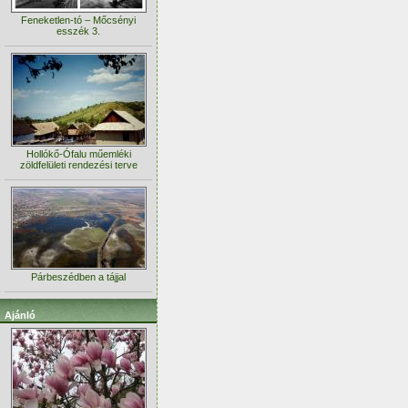
Feneketlen-tó – Mőcsényi
esszék 3.
Hollókő-Ófalu műemléki
zöldfelületi rendezési terve
Párbeszédben a tájjal
Ajánló