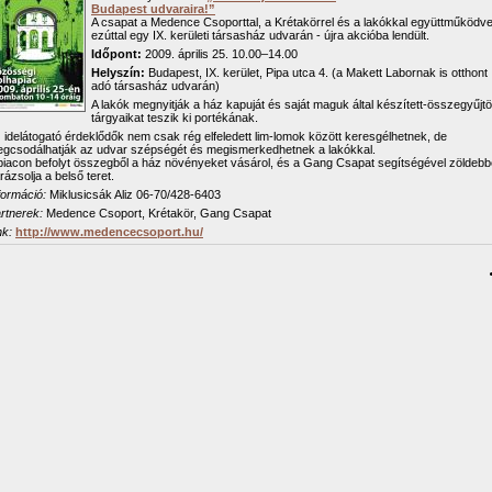
Budapest udvaraira!”
A csapat a Medence Csoporttal, a Krétakörrel és a lakókkal együttműködve
ezúttal egy IX. kerületi társasház udvarán - újra akcióba lendült.
Időpont:
2009. április 25. 10.00–14.00
Helyszín:
Budapest, IX. kerület, Pipa utca 4. (a Makett Labornak is otthont
adó társasház udvarán)
A lakók megnyitják a ház kapuját és saját maguk által készített-összegyűjtö
tárgyaikat teszik ki portékának.
 idelátogató érdeklődők nem csak rég elfeledett lim-lomok között keresgélhetnek, de
gcsodálhatják az udvar szépségét és megismerkedhetnek a lakókkal.
piacon befolyt összegből a ház növényeket vásárol, és a Gang Csapat segítségével zöldebb
rázsolja a belső teret.
formáció:
Miklusicsák Aliz 06-70/428-6403
rtnerek:
Medence Csoport, Krétakör, Gang Csapat
nk:
http://www.medencecsoport.hu/