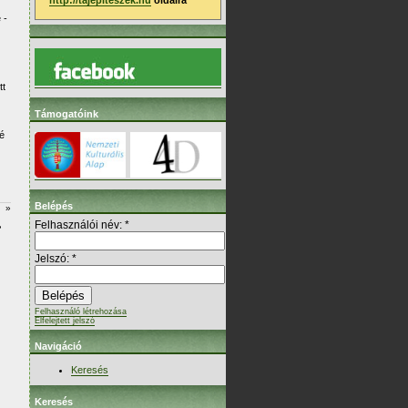
http://tajepiteszek.hu
oldalra
 -
tt
Támogatóink
é
Belépés
»
Felhasználói név:
*
Jelszó:
*
Felhasználó létrehozása
Elfelejtett jelszó
Navigáció
Keresés
Keresés