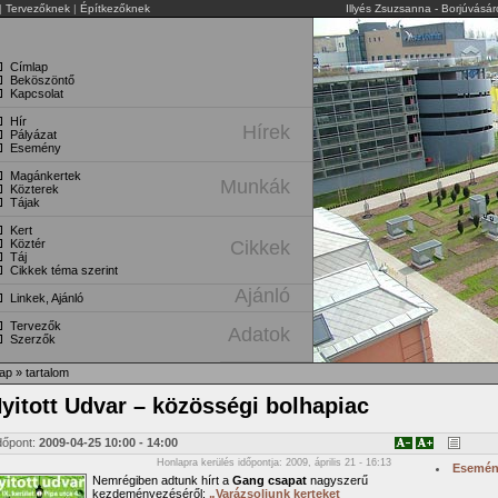
|
Tervezőknek
|
Építkezőknek
Illyés Zsuzsanna - Borjúvásá
Címlap
Beköszöntő
Kapcsolat
Hír
Hírek
Pályázat
Esemény
Magánkertek
Munkák
Közterek
Tájak
Kert
Köztér
Cikkek
Táj
Cikkek téma szerint
Ajánló
Linkek, Ajánló
Tervezők
Adatok
Szerzők
ap
»
tartalom
yitott Udvar – közösségi bolhapiac
dőpont:
2009-04-25
10:00
-
14:00
Honlapra kerülés időpontja: 2009, április 21 - 16:13
Esemé
Nemrégiben adtunk hírt a
Gang csapat
nagyszerű
kezdeményezéséről:
„Varázsoljunk kerteket