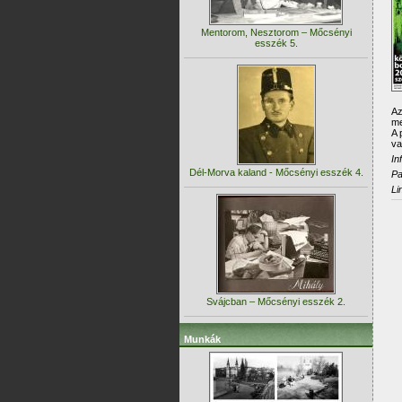
Mentorom, Nesztorom – Mőcsényi
esszék 5.
Az
me
A 
va
In
Dél-Morva kaland - Mőcsényi esszék 4.
Pa
Li
Svájcban – Mőcsényi esszék 2.
Munkák