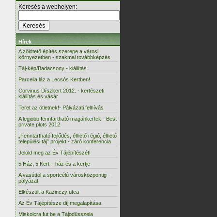
Keresés a webhelyen:
Hírek
A zöldtető építés szerepe a városi
környezetben - szakmai továbbképzés
Táj-kép/Badacsony - kiállítás
Parcella láz a Lecsós Kertben!
Corvinus Díszkert 2012. - kertészeti
kiállítás és vásár
Teret az ötletnek!- Pályázati felhívás
A legjobb fenntartható magánkertek - Best
private plots 2012
„Fenntartható fejlődés, élhető régió, élhető
települési táj” projekt - záró konferencia
Jelöld meg az Év Tájépítészét!
5 Ház, 5 Kert – ház és a kertje
A vasúttól a sportcélú városközpontig -
pályázat
Elkészült a Kazinczy utca
Az Év Tájépítésze díj megalapítása
Miskolcra fut be a Tájodüsszeia