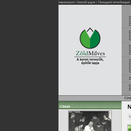
Impresszum
|
Szerzői jogok
|
Támogatói lehetőségek
A kertet tervezők,
építők lapja
Címl
N
Cikkek
I