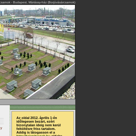
rcsarnok - Budapest, Máriássy-ház (Borjúvásárcsarnok)
Az oldal 2012. április 1-én
időlegesen bezárt, ezért
bizonytalan ideig nem kerül
ny
feltöltésre friss tartalom.
Addig is látogasson el a