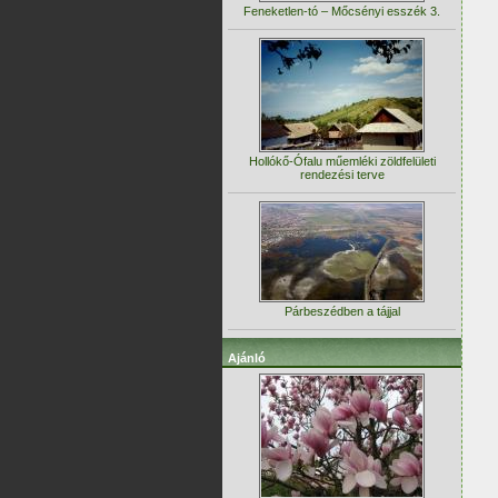
Feneketlen-tó – Mőcsényi esszék 3.
Hollókő-Ófalu műemléki zöldfelületi
rendezési terve
Párbeszédben a tájjal
Ajánló