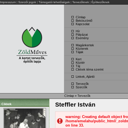
Impresszum
|
Szerzői jogok
|
Támogatói lehetőségek
|
Tervezőknek
|
Építkezőknek
Címlap
Beköszöntő
Kapcsolat
Hír
Pályázat
Esemény
Magánkertek
Közterek
Tájak
A kertet tervezők,
Kert
építők lapja
Köztér
Táj
Cikkek téma szerint
Linkek, Ajánló
Tervezők
Szerzők
Címlap
»
Tervezők
Steffler István
Cikkek
warning: Creating default object f
/home/emelahu/public_html/_zold
on line 33.