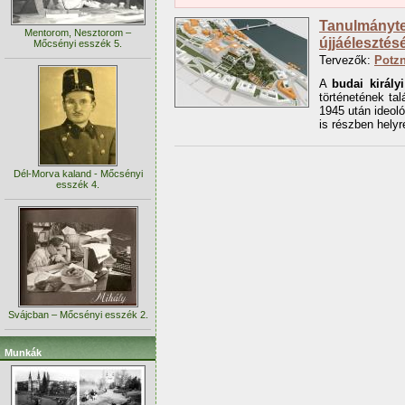
Tanulmányter
Mentorom, Nesztorom –
újjáélesztés
Mőcsényi esszék 5.
Tervezők:
Potzn
A
budai királyi
történetének ta
1945 után ideoló
is részben helyr
Dél-Morva kaland - Mőcsényi
esszék 4.
Svájcban – Mőcsényi esszék 2.
Munkák