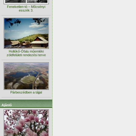
Feneketlen-tó – Mőcsényi
esszék 3.
Hollókő-Ófalu műemléki
zöldfelületi rendezési terve
Párbeszédben a tájjal
Ajánló