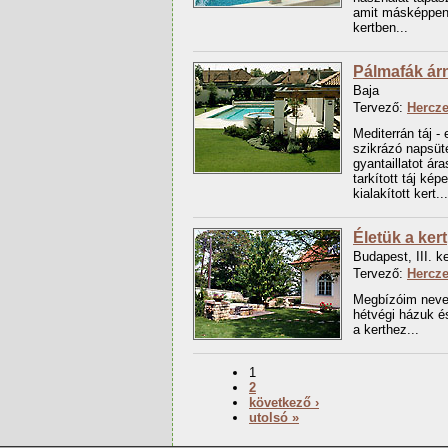
amit másképpen 
kertben...
Pálmafák ár
Baja
Tervező:
Hercz
Mediterrán táj -
szikrázó napsüté
gyantaillatot ár
tarkított táj kép
kialakított kert...
Életük a kert
Budapest, III. ke
Tervező:
Hercz
Megbízóim nevet
hétvégi házuk és
a kerthez...
1
2
következő ›
utolsó »