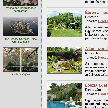
építkezés hosszú
Kerttervezés, kertrendezés -
februárban
Ébren álmo
Debrecen
Tervező:
Hercz
A fantáziának n
Egy ikerház kise
kialakítani, az 
pénztárca függv
The Battery Gardens - New
York, Manhattan
A kert szere
Piliscsaba
Tervező:
Hercz
Sok ember szeret
azonban azok sz
kertjük terveibe,
Kertörökségünk
„műalkotásba”...
Löszfalak á
Dunaujváros
Tervező:
Hercz
Egy meglévő ker
másrészről nagy
használat tapasz