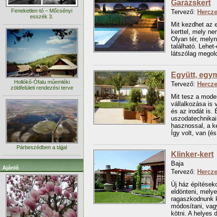
Garázskert
Feneketlen-tó – Mőcsényi
Tervező:
Hercz
esszék 3.
Mit kezdhet az 
kerttel, mely ne
Olyan tér, melyn
található. Lehet-
látszólag megold
Együtt, egy
Hollókő-Ófalu műemléki
Tervező:
Hercz
zöldfelületi rendezési terve
Mit tesz a moder
vállalkozása is 
és az irodát is.
uszodatechnikai
hasznossal, a ke
Így volt, van (é
Párbeszédben a tájjal
Klinker-kert
Baja
Ajánló
Tervező:
Hercz
Új ház építéseko
eldönteni, mely
ragaszkodnunk k
módosítani, vag
kötni. A helyes 