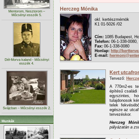
Herczeg Mónika
Mentorom, Nesztorom –
Mőcsényi esszék 5.
okl. kertészmérnök
K1 01-5026 /02
Cím:
1085 Budapest, Ho
Telefon:
06-1-338-0080,
Fax:
06-1-338-0080
Honlap:
http://kertter
E-mail:
hermoni@enter
Dél-Morva kaland - Mőcsényi
esszék 4.
Kert utcafro
Tervező:
Hercz
A 770m2-es t
építésű családi
egyszintes, h
tulajdonosok kér
telek fekvéséb
Svájcban – Mőcsényi esszék 2.
egésze az utcafr
tervezéskor.
Munkák
Herczeg Món
pályázatán a zsű