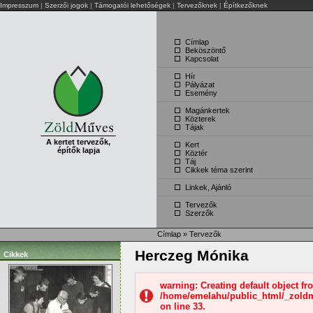
Impresszum
|
Szerzői jogok
|
Támogatói lehetőségek
|
Tervezőknek
|
Építkezőknek
Címlap
Beköszöntő
Kapcsolat
Hír
Pályázat
Esemény
Magánkertek
Közterek
Tájak
A kertet tervezők,
Kert
építők lapja
Köztér
Táj
Cikkek téma szerint
Linkek, Ajánló
Tervezők
Szerzők
Címlap
»
Tervezők
Herczeg Mónika
Cikkek
warning: Creating default object f
/home/emelahu/public_html/_zold
on line 33.